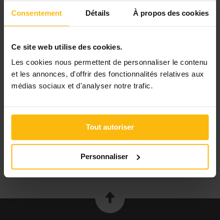
mail
Consentement
Détails
À propos des cookies
(fichier Word, PDF, ... Taille max. : 24 Mo)
Ce site web utilise des cookies.
Envoyer
Les cookies nous permettent de personnaliser le contenu
et les annonces, d'offrir des fonctionnalités relatives aux
médias sociaux et d'analyser notre trafic.
Signaler
Tout autoriser
PUBLIER UNE ANNONCE
Personnaliser