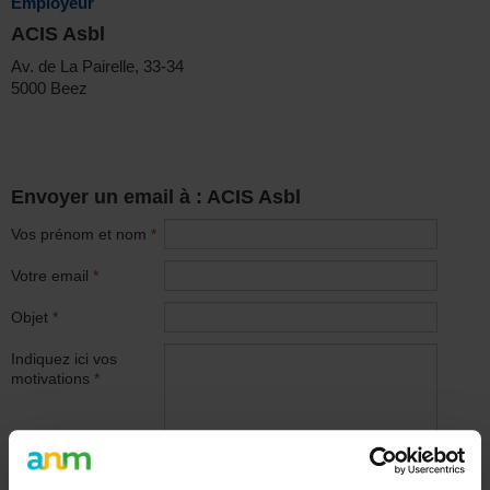
Employeur
ACIS Asbl
Av. de La Pairelle, 33-34
5000 Beez
Envoyer un email à : ACIS Asbl
Vos prénom et nom
*
Votre email
*
Objet
*
Indiquez ici vos
motivations
*
Joindre votre C.V. au