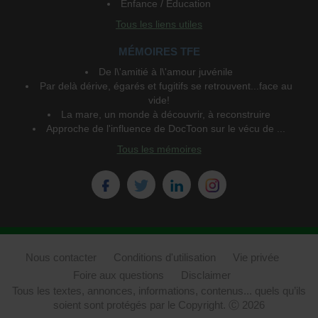
Enfance / Education
Tous les liens utiles
MÉMOIRES TFE
De l\'amitié à l\'amour juvénile
Par delà dérive, égarés et fugitifs se retrouvent...face au
vide!
La mare, un monde à découvrir, à reconstruire
Approche de l'influence de DocToon sur le vécu de ...
Tous les mémoires
Nous contacter
Conditions d'utilisation
Vie privée
Foire aux questions
Disclaimer
Tous les textes, annonces, informations, contenus... quels qu’ils
soient sont protégés par le Copyright. Ⓒ 2026