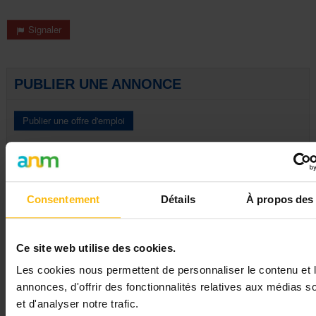
Signaler
PUBLIER UNE ANNONCE
AUTRES ANNONCES PNEUMOLOGUE -
ALLERGOLOGUE POUR LE SERVICE DE
Consentement
Détails
À propos des
PNEUMOLOGIE (H/F/X)
Médecin
Anderlecht
Ce site web utilise des cookies.
Médecin
Ixelles
Les cookies nous permettent de personnaliser le contenu et 
Médecin
Ottignies
annonces, d'offrir des fonctionnalités relatives aux médias s
Médecin
Dinant
et d'analyser notre trafic.