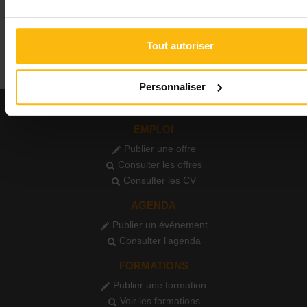
Médecin
Ottignies
Voir toutes les annonces
Tout autoriser
Personnaliser
EMPLOI
Publier une offre
Consulter les offres
Consulter les CV
AGENDA
Publier un événement
Consulter l'agenda
FORMATIONS
Publier une formation
Voir les formations