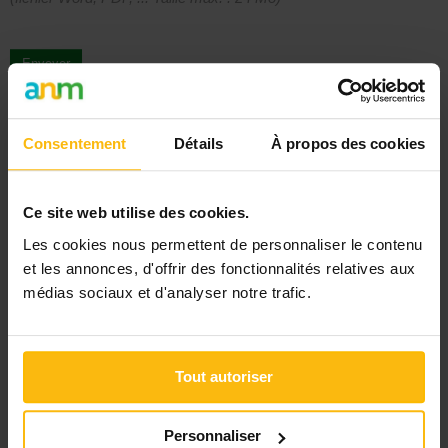
Envoyer
Signaler
Consentement
Détails
À propos des cookies
PUBLIER UNE ANNONCE
Ce site web utilise des cookies.
Les cookies nous permettent de personnaliser le contenu
et les annonces, d'offrir des fonctionnalités relatives aux
médias sociaux et d'analyser notre trafic.
AUTRES ANNONCES PSYCHOLOGUE
Tout autoriser
Psychologue
Namur
Psychologue
Uccle
Personnaliser
Psychologue
Heusy