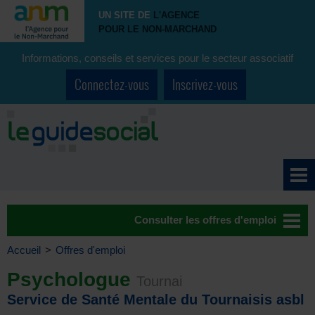
UN SITE DE
L'AGENCE
POUR LE NON-MARCHAND
Informations, conseils et services pour le secteur associatif
Connectez-vous
Inscrivez-vous
Consulter les offres d'emploi
Accueil
>
Offres d'emploi
Psychologue
Tournai
Service de Santé Mentale du Tournaisis asbl