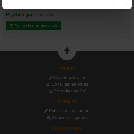
Psychologue
Uccle
Psychologue
Stoumont
Voir toutes les annonces
EMPLOI
Publier une offre
Consulter les offres
Consulter les CV
AGENDA
Publier un événement
Consulter l'agenda
FORMATIONS