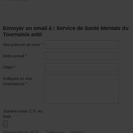
Envoyer un email à : Service de Santé Mentale du
Tournaisis asbl
Vos prénom et nom
*
Votre email
*
Objet
*
Indiquez ici vos
motivations
*
Joindre votre C.V. au
mail
(fichier Word, PDF, ... Taille max. : 24 Mo)