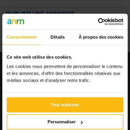
Direction
Activa
Administratif / Secrétariat
Maribel
PUBLIER UNE ANNONCE
Financement / Comptabilité /
CEP
Vente
CPE
Marketing / Communication /
Tous
RP
Ressources humaines
Consentement
Détails
À propos des cookies
Droit / Justice
IT / ICT
Ingénierie / Technique
Ce site web utilise des cookies.
Ouvrier / Maintenance /
Cuisine / Logistique
Les cookies nous permettent de personnaliser le contenu
EMPLOI
Autre
et les annonces, d'offrir des fonctionnalités relatives aux
Toutes
Publier une offre
médias sociaux et d'analyser notre trafic.
Consulter les offres
Consulter les CV
AGENDA
Tout autoriser
Publier un événement
Consulter l'agenda
Personnaliser
FORMATIONS