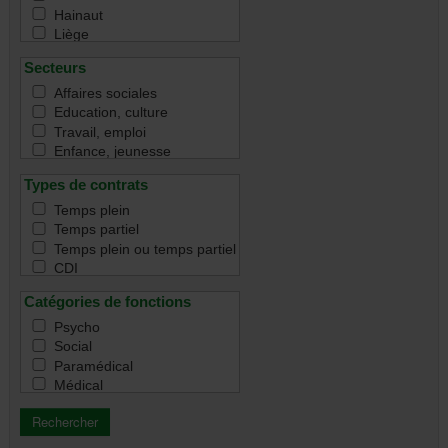
Hainaut
Liège
Namur
Secteurs
Luxembourg
Toutes
Affaires sociales
Education, culture
Travail, emploi
Enfance, jeunesse
Famille
Types de contrats
Handicap
Immigration & intégration
Temps plein
Justice & droit
Temps partiel
Santé
Temps plein ou temps partiel
Santé mentale
CDI
Seniors & aînés
CDD
Catégories de fonctions
Tous
Indépendant
Contrat de remplacement
Psycho
Intérim
Social
Emploi statutaire
Paramédical
Pas de subvention
Médical
ACS
Education / Formation /
APE
Animation
Coordination / Management /
CIP