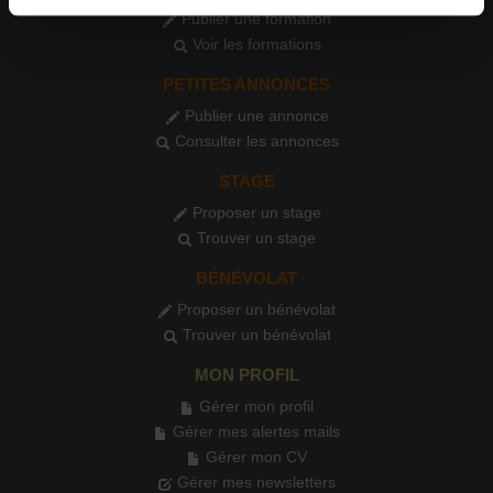
Publier une formation
Voir les formations
PETITES ANNONCES
Publier une annonce
Consulter les annonces
STAGE
Proposer un stage
Trouver un stage
BÉNÉVOLAT
Proposer un bénévolat
Trouver un bénévolat
MON PROFIL
Gérer mon profil
Gérer mes alertes mails
Gérer mon CV
Gérer mes newsletters