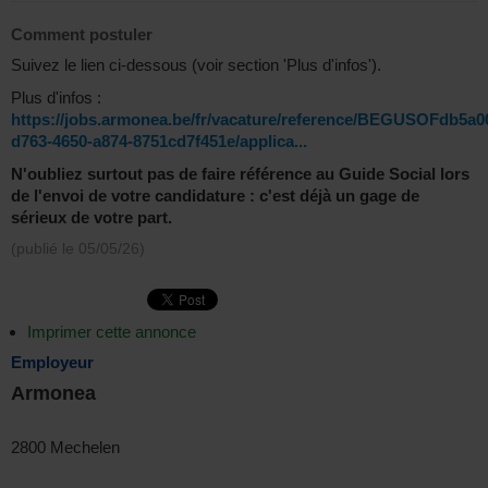
Comment postuler
Suivez le lien ci-dessous (voir section 'Plus d'infos').
Plus d'infos :
https://jobs.armonea.be/fr/vacature/reference/BEGUSOFdb5a0
d763-4650-a874-8751cd7f451e/applica...
N'oubliez surtout pas de faire référence au Guide Social lors
de l'envoi de votre candidature : c'est déjà un gage de
sérieux de votre part.
(publié le
05/05/26
)
Imprimer cette annonce
Employeur
Armonea
2800 Mechelen