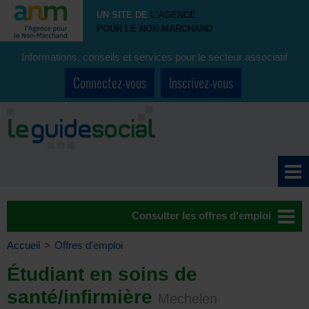
UN SITE DE
L'AGENCE
POUR LE NON-MARCHAND
Informations, conseils et services pour le secteur associatif
Connectez-vous
Inscrivez-vous
Consulter les offres d'emploi
Accueil
>
Offres d'emploi
Étudiant en soins de
santé/infirmière
Mechelen