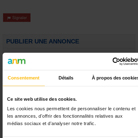
Signaler
PUBLIER UNE ANNONCE
Consentement
Détails
À propos des cookie
AUTRES ANNONCES ÉTUDIANT EN SOINS
DE SANTÉ/INFIRMIÈRE
Ce site web utilise des cookies.
Infirmier(ère)
Saint-Gilles
Les cookies nous permettent de personnaliser le contenu et
Infirmier(ère)
Ixelles
les annonces, d'offrir des fonctionnalités relatives aux
Infirmier(ère)
Ixelles
médias sociaux et d'analyser notre trafic.
Infirmier(ère)
Forest
Infirmier(ère)
Dinant