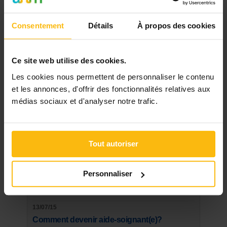
07/01/15
Consentement
Détails
À propos des cookies
Infirmier(e), métier "en pénurie", à quel
salaire pouvez-vous prétendre?
Ce site web utilise des cookies.
21/03/20
Les cookies nous permettent de personnaliser le contenu
Masques buccaux: les conseils, le tuto et le
et les annonces, d'offrir des fonctionnalités relatives aux
patron du SPF Santé
médias sociaux et d'analyser notre trafic.
08/09/14
Logopède, kinésithérapeute,
ergothérapeute, que pouvez-vous espérer
Tout autoriser
comme rémunération ?
15/01/14
Personnaliser
Subsides: comment financer votre projet?
13/07/15
Comment devenir aide-soignant(e)?