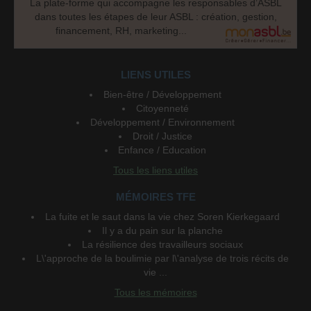
La plate-forme qui accompagne les responsables d’ASBL
dans toutes les étapes de leur ASBL : création, gestion,
financement, RH, marketing...
LIENS UTILES
Bien-être / Développement
Citoyenneté
Développement / Environnement
Droit / Justice
Enfance / Education
Tous les liens utiles
MÉMOIRES TFE
La fuite et le saut dans la vie chez Soren Kierkegaard
Il y a du pain sur la planche
La résilience des travailleurs sociaux
L\'approche de la boulimie par l\'analyse de trois récits de
vie ...
Tous les mémoires