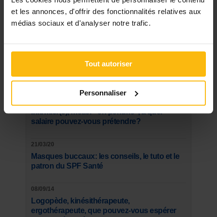
et les annonces, d'offrir des fonctionnalités relatives aux
médias sociaux et d'analyser notre trafic.
Voir les dossiers
Tout autoriser
Les plus lus
Personnaliser
07/01/15
Infirmier(e), métier "en pénurie", à quel
salaire pouvez-vous prétendre?
21/03/20
Masques buccaux: les conseils, le tuto et le
patron du SPF Santé
08/09/14
Logopède, kinésithérapeute,
ergothérapeute, que pouvez-vous espérer