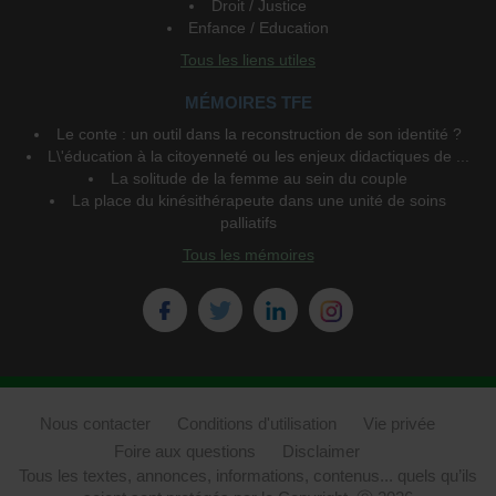
Droit / Justice
Enfance / Education
Tous les liens utiles
MÉMOIRES TFE
Le conte : un outil dans la reconstruction de son identité ?
L\'éducation à la citoyenneté ou les enjeux didactiques de ...
La solitude de la femme au sein du couple
La place du kinésithérapeute dans une unité de soins
palliatifs
Tous les mémoires
Nous contacter
Conditions d'utilisation
Vie privée
Foire aux questions
Disclaimer
Tous les textes, annonces, informations, contenus... quels qu’ils