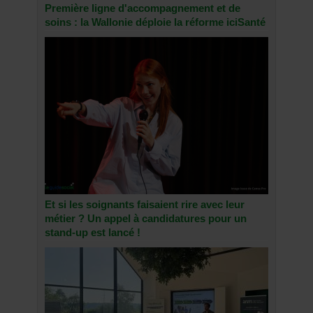
Première ligne d'accompagnement et de
soins : la Wallonie déploie la réforme iciSanté
Et si les soignants faisaient rire avec leur
métier ? Un appel à candidatures pour un
stand-up est lancé !