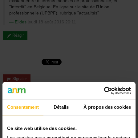
existant entre différents modèles de professionnalité, et
''interdit'' en Belgique. En ligne sur le site de l'Union
professionnelle (UPBPF), rubrique "actualités"
Elides
jeudi 18 août 2016 20:11
Réagir
Signaler
« Retour
Consentement
Détails
À propos des cookies
Rechercher
Ce site web utilise des cookies.
DERNIER DOSSIER
Les cookies nous permettent de personnaliser le contenu
DU SECTEUR SANTÉ