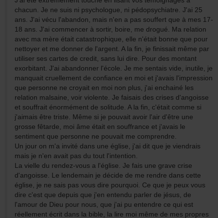
J'ai été extrêmement touché en lisant vos témoignages à
chacun. Je ne suis ni psychologue, ni pédopsychiatre. J'ai 25
ans. J'ai vécu l'abandon, mais n'en a pas souffert que à mes 17-
18 ans. J'ai commencer à sortir, boire, me drogué. Ma relation
avec ma mère était catastrophique, elle n'était bonne que pour
nettoyer et me donner de l'argent. A la fin, je finissait même par
utiliser ses cartes de credit, sans lui dire. Pour des montant
exorbitant. J'ai abandonner l'école. Je me sentais vide, inutile, je
manquait cruellement de confiance en moi et j'avais l'impression
que personne ne croyait en moi non plus, j'ai enchainé les
relation malsaine, voir violente. Je faisais des crises d'angoisse
et souffrait énormément de solitude. A la fin, c'était comme si
j'aimais être triste. Même si je pouvait avoir l'air d'être une
grosse fêtarde, moi âme était en souffrance et j'avais le
sentiment que personne ne pouvait me comprendre.
Un jour on m'a invité dans une église, j'ai dit que je viendrais
mais je n'en avait pas du tout l'intention.
La vielle du rendez-vous a l'église. Je fais une grave crise
d'angoisse. Le lendemain je décide de me rendre dans cette
église, je ne sais pas vous dire pourquoi. Ce que je peux vous
dire c'est que depuis que j'en entendu parler de jésus, de
l'amour de Dieu pour nous, que j'ai pu entendre ce qui est
réellement écrit dans la bible, la lire moi même de mes propres