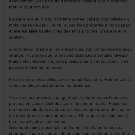
émotivement. Des parents d'amis me disaient qu'elle était très
mature pour son âge.
Lorsqu'elle a eu 8 ans, troisième année, j'ai été hospitalisée un
mois, cause de deuil. Je ne l'ai pas bien préparée à mon départ
et elle est allée habiter chez des amis proches. Mais elle en a
souffert.
A mon retour, même si l on s était vues, son comportement avait
changé. Plus colérique, a pris ses distances à certains niveaux.
Mais c était vivable. Toujours plusieurs amis l entouraient. Très
joyeuse et vivante, enjouée.
Fin sixième année, difficulté en maths! Mais bon. Premier conflit
avec une élève qui demande ma présence.
Troisième secondaire, change d option étude et perd des amis
proches en classe. Suit des cours du soir en maths. Passe son
été toute seule dans sa chambre. Secondaire quatre et cinq, se
fait deux grands amis homosexuels. Un rapport malsain avec l
un et avec l autre c est mieux.
Secondaire cinq, passe plus de la moitié de l année dans sa
chambre, floppe les cours. Je ne sais plus où donner de la tête.