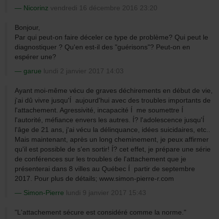
Nicorinz
vendredi 16 décembre 2016 23:20
Bonjour,
Par qui peut-on faire déceler ce type de problème? Qui peut le
diagnostiquer ? Qu'en est-il des "guérisons"? Peut-on en
espérer une?
garue
lundi 2 janvier 2017 14:03
Ayant moi-même vécu de graves déchirements en début de vie,
j'ai dû vivre jusqu'Í aujourd'hui avec des troubles importants de
l'attachement. Agressivité, incapacité Í me soumettre Í
l'autorité, méfiance envers les autres. Í? l'adolescence jusqu'Í
l'âge de 21 ans, j'ai vécu la délinquance, idées suicidaires, etc..
Mais maintenant, après un long cheminement, je peux affirmer
qu'il est possible de s'en sortir! Í? cet effet, je prépare une série
de conférences sur les troubles de l'attachement que je
présenterai dans 8 villes au Québec Í partir de septembre
2017. Pour plus de détails; www.simon-pierre-r.com
Simon-Pierre
lundi 9 janvier 2017 15:43
"L'attachement sécure est considéré comme la norme."