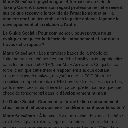
Marie Stievénart, psychologue et formatrice au sein de
Taking Care. À travers son regard professionnel, elle revient
sur ce que recouvre le trouble de l’attachement et sur la
manière dont un lien établi dès la petite enfance façonne le
développement et la relation à l’autre.
Le Guide Social : Pour commencer, pouvez-vous nous
expliquer ce qu’est la
théorie de l’attachement
et sur quels
travaux elle repose ?
Marie Stievénart :
Les premières bases de la théorie de
l’attachement ont été posées par John Bowlby, puis approfondies
dans les années 1960-1970 par Mary Ainsworth. Ce qui fait sa
force, c’est que cette théorie n’appartient à aucun courant
unique : ni psychanalyse, ni systémique, ni TCC (thérapie
cognitivo-comportementale). Elle traverse toutes ces approches,
parfois avec des mots différents, parce qu’elle touche à quelque
chose de fondamental dans le
développement humain
.
Le Guide Social : Comment se forme le lien d’attachement
chez l’enfant, et pourquoi est-il si déterminant pour la suite ?
Marie Stievénart :
À la base, il y a un instinct de survie. Le bébé
émet des signaux (pleurs, regards, sourires…) pour attirer un
adulte qui va le protéger et répondre à ses besoins. C’est dans