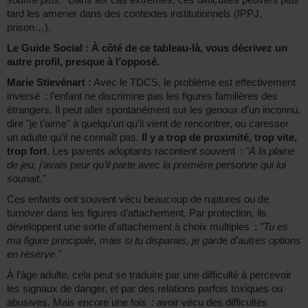
tard les amener dans des contextes institutionnels (IPPJ,
prison…).
Le Guide Social : À côté de ce tableau-là, vous décrivez un
autre profil, presque à l’opposé.
Marie Stievénart :
Avec le TDCS, le problème est effectivement
inversé : l’enfant ne discrimine pas les figures familières des
étrangers. Il peut aller spontanément sur les genoux d’un inconnu,
dire "je t’aime" à quelqu’un qu’il vient de rencontrer, ou caresser
un adulte qu’il ne connaît pas.
Il y a trop de proximité, trop vite,
trop fort
. Les parents adoptants racontent souvent :
"À la plaine
de jeu, j’avais peur qu’il parte avec la première personne qui lui
souriait."
Ces enfants ont souvent vécu beaucoup de ruptures ou de
turnover dans les figures d’attachement. Par protection, ils
développent une sorte d’attachement à choix multiples :
"Tu es
ma figure principale, mais si tu disparais, je garde d’autres options
en réserve."
À l’âge adulte, cela peut se traduire par une difficulté à percevoir
les signaux de danger, et par des relations parfois toxiques ou
abusives. Mais encore une fois : avoir vécu des difficultés