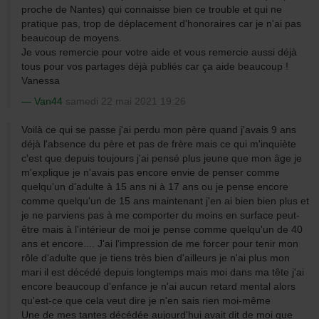
proche de Nantes) qui connaisse bien ce trouble et qui ne
pratique pas, trop de déplacement d'honoraires car je n'ai pas
beaucoup de moyens.
Je vous remercie pour votre aide et vous remercie aussi déjà
tous pour vos partages déjà publiés car ça aide beaucoup !
Vanessa
Van44
samedi 22 mai 2021 19:26
Voilà ce qui se passe j'ai perdu mon père quand j'avais 9 ans
déjà l'absence du père et pas de frère mais ce qui m'inquiète
c'est que depuis toujours j'ai pensé plus jeune que mon âge je
m'explique je n'avais pas encore envie de penser comme
quelqu'un d'adulte à 15 ans ni à 17 ans ou je pense encore
comme quelqu'un de 15 ans maintenant j'en ai bien bien plus et
je ne parviens pas à me comporter du moins en surface peut-
être mais à l'intérieur de moi je pense comme quelqu'un de 40
ans et encore.... J'ai l'impression de me forcer pour tenir mon
rôle d'adulte que je tiens très bien d'ailleurs je n'ai plus mon
mari il est décédé depuis longtemps mais moi dans ma tête j'ai
encore beaucoup d'enfance je n'ai aucun retard mental alors
qu'est-ce que cela veut dire je n'en sais rien moi-même
Une de mes tantes décédée aujourd'hui avait dit de moi que