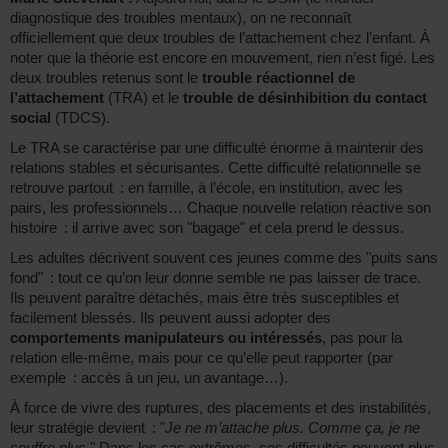
diagnostique des troubles mentaux), on ne reconnaît
officiellement que deux troubles de l’attachement chez l’enfant. À
noter que la théorie est encore en mouvement, rien n’est figé. Les
deux troubles retenus sont le
trouble réactionnel de
l’attachement
(TRA) et le
trouble de désinhibition du contact
social
(TDCS).
Le TRA se caractérise par une difficulté énorme à maintenir des
relations stables et sécurisantes. Cette difficulté relationnelle se
retrouve partout : en famille, à l’école, en institution, avec les
pairs, les professionnels… Chaque nouvelle relation réactive son
histoire : il arrive avec son "bagage" et cela prend le dessus.
Les adultes décrivent souvent ces jeunes comme des "puits sans
fond" : tout ce qu’on leur donne semble ne pas laisser de trace.
Ils peuvent paraître détachés, mais être très susceptibles et
facilement blessés. Ils peuvent aussi adopter des
comportements manipulateurs ou intéressés
, pas pour la
relation elle-même, mais pour ce qu’elle peut rapporter (par
exemple : accès à un jeu, un avantage…).
À force de vivre des ruptures, des placements et des instabilités,
leur stratégie devient : "
Je ne m’attache plus. Comme ça, je ne
souffre plus.
" Dans les cas extrêmes, ces difficultés peuvent plus