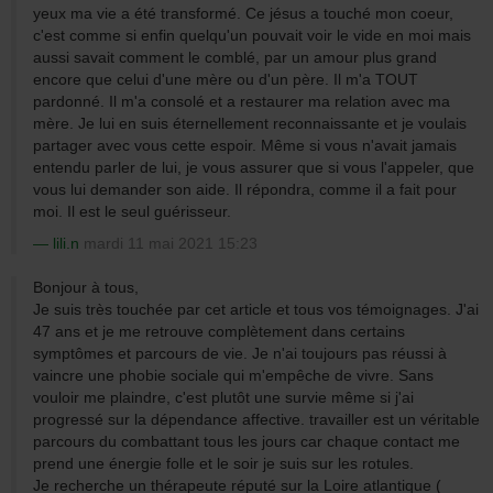
yeux ma vie a été transformé. Ce jésus a touché mon coeur,
c'est comme si enfin quelqu'un pouvait voir le vide en moi mais
aussi savait comment le comblé, par un amour plus grand
encore que celui d'une mère ou d'un père. Il m'a TOUT
pardonné. Il m'a consolé et a restaurer ma relation avec ma
mère. Je lui en suis éternellement reconnaissante et je voulais
partager avec vous cette espoir. Même si vous n'avait jamais
entendu parler de lui, je vous assurer que si vous l'appeler, que
vous lui demander son aide. Il répondra, comme il a fait pour
moi. Il est le seul guérisseur.
lili.n
mardi 11 mai 2021 15:23
Bonjour à tous,
Je suis très touchée par cet article et tous vos témoignages. J'ai
47 ans et je me retrouve complètement dans certains
symptômes et parcours de vie. Je n'ai toujours pas réussi à
vaincre une phobie sociale qui m'empêche de vivre. Sans
vouloir me plaindre, c'est plutôt une survie même si j'ai
progressé sur la dépendance affective. travailler est un véritable
parcours du combattant tous les jours car chaque contact me
prend une énergie folle et le soir je suis sur les rotules.
Je recherche un thérapeute réputé sur la Loire atlantique (