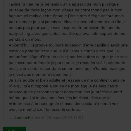
j'avais l'air jeune je pensais qu'il s'agissait de mon physique
puisque de toute façon mon visage ne correspond pas à mon
âge actuel mais à cette époque j'etais mm Ariège encore mais
par exemple je n'ai jamais su élever convenablement ma fille je
ne sais pas pourquoi je vais toujours l'impression de faire du
baby-sitting alors que c'était ma fille qui avait été séparé de moi
pendant un mois.
Aujourd'hui j'éprouve toujours le besoin d'être cajolie d'avoir une
sorte de paternalisme que je n'ai jamais connu alors que j'ai
moi-même l'âge d'être un pilier pour les autres ce que je ne sais
pas assumer même si je parle ou si je réconforte à l'intérieur de
moi j'ai envie de rester dans cet enfance qui m'habite mais que
je n'ose pas montrer évidemment
Je suis adulte et bien adulte et j'essaie de me confiner dans ce
rôle qui m'est imposé à cause de mon âge je ne sais pas si
beaucoup de personnes sont dans mon cas je précise quand
même que j'ai toutes mes facultés intellectuelles que je
m'intéresse à beaucoup de choses donc cela n'a rien à voir
avec le mental sauf le ressenti surtout.....
Annouchja
mardi 28 mars 2023 11:51
Réagir