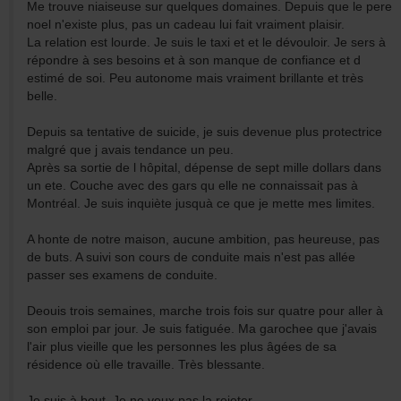
Me trouve niaiseuse sur quelques domaines. Depuis que le pere
noel n'existe plus, pas un cadeau lui fait vraiment plaisir.
La relation est lourde. Je suis le taxi et et le dévouloir. Je sers à
répondre à ses besoins et à son manque de confiance et d
estimé de soi. Peu autonome mais vraiment brillante et très
belle.
Depuis sa tentative de suicide, je suis devenue plus protectrice
malgré que j avais tendance un peu.
Après sa sortie de l hôpital, dépense de sept mille dollars dans
un ete. Couche avec des gars qu elle ne connaissait pas à
Montréal. Je suis inquiète jusquà ce que je mette mes limites.
A honte de notre maison, aucune ambition, pas heureuse, pas
de buts. A suivi son cours de conduite mais n'est pas allée
passer ses examens de conduite.
Deouis trois semaines, marche trois fois sur quatre pour aller à
son emploi par jour. Je suis fatiguée. Ma garochee que j'avais
l'air plus vieille que les personnes les plus âgées de sa
résidence où elle travaille. Très blessante.
Je suis à bout. Je ne veux pas la rejeter.