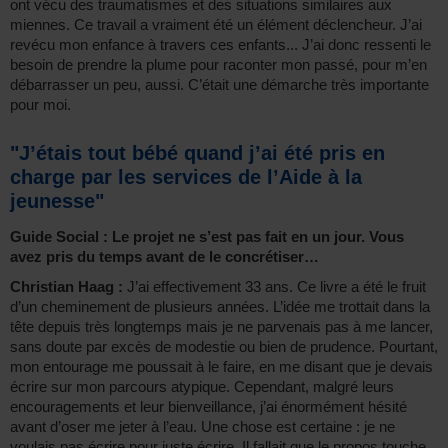
ont vécu des traumatismes et des situations similaires aux
miennes. Ce travail a vraiment été un élément déclencheur. J’ai
revécu mon enfance à travers ces enfants... J’ai donc ressenti le
besoin de prendre la plume pour raconter mon passé, pour m’en
débarrasser un peu, aussi. C’était une démarche très importante
pour moi.
"J’étais tout bébé quand j’ai été pris en
charge par les services de l’Aide à la
jeunesse"
Guide Social : Le projet ne s’est pas fait en un jour. Vous
avez pris du temps avant de le concrétiser…
Christian Haag :
J’ai effectivement 33 ans. Ce livre a été le fruit
d’un cheminement de plusieurs années. L’idée me trottait dans la
tête depuis très longtemps mais je ne parvenais pas à me lancer,
sans doute par excès de modestie ou bien de prudence. Pourtant,
mon entourage me poussait à le faire, en me disant que je devais
écrire sur mon parcours atypique. Cependant, malgré leurs
encouragements et leur bienveillance, j’ai énormément hésité
avant d’oser me jeter à l’eau. Une chose est certaine : je ne
voulais pas écrire pour juste écrire. Il fallait que le propos touche,