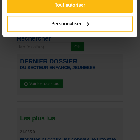
Tout autoriser
Signaler
Personnaliser
« Retour
Rechercher
DERNIER DOSSIER
DU SECTEUR ENFANCE, JEUNESSE
Voir les dossiers
Les plus lus
21/03/20
Masques buccaux: les conseils, le tuto et le