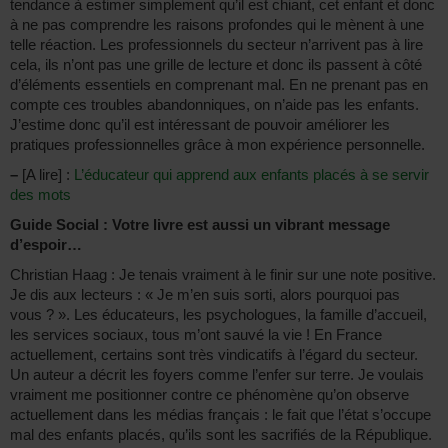
tendance à estimer simplement qu’il est chiant, cet enfant et donc
à ne pas comprendre les raisons profondes qui le mènent à une
telle réaction. Les professionnels du secteur n’arrivent pas à lire
cela, ils n’ont pas une grille de lecture et donc ils passent à côté
d’éléments essentiels en comprenant mal. En ne prenant pas en
compte ces troubles abandonniques, on n’aide pas les enfants.
J’estime donc qu’il est intéressant de pouvoir améliorer les
pratiques professionnelles grâce à mon expérience personnelle.
–
[A lire] :
L’éducateur qui apprend aux enfants placés à se servir
des mots
Guide Social : Votre livre est aussi un vibrant message
d’espoir…
Christian Haag : Je tenais vraiment à le finir sur une note positive.
Je dis aux lecteurs : « Je m’en suis sorti, alors pourquoi pas
vous ? ». Les éducateurs, les psychologues, la famille d’accueil,
les services sociaux, tous m’ont sauvé la vie ! En France
actuellement, certains sont très vindicatifs à l’égard du secteur.
Un auteur a décrit les foyers comme l’enfer sur terre. Je voulais
vraiment me positionner contre ce phénomène qu’on observe
actuellement dans les médias français : le fait que l’état s’occupe
mal des enfants placés, qu’ils sont les sacrifiés de la République.