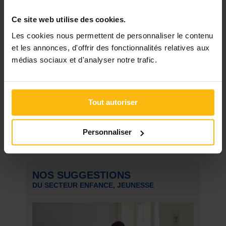
Creche à remettre à Woluwe Saint Lambert.
Existe depuis plus de 30 ...
Ce site web utilise des cookies.
Concevoir et animer une formation en milieu
Les cookies nous permettent de personnaliser le contenu
scolaire
et les annonces, d'offrir des fonctionnalités relatives aux
Vous intervenez en milieu scolaire et souhaitez
médias sociaux et d'analyser notre trafic.
renforcer vos ...
Formation gestion de projets/ gestion
d'équipes éducatives à destination
d'opérateurs de terrain
Tout autoriser
!!! NOUVELLE SESSION OUVERTE A
BRUXELLES !!! L' Observatoire du ...
Personnaliser
Voir toutes les discussions
NOS SUGGESTIONS
DU SECTEUR ENFANCE, JEUNESSE