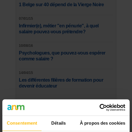
1 Belge sur 40 dépend de la Vierge Noire
07/01/15
Infirmier(e), métier "en pénurie", à quel
salaire pouvez-vous prétendre?
10/08/16
Psychologues, que pouvez-vous espérer
comme salaire ?
14/04/15
Les différentes filières de formation pour
devenir éducateur
SUR LE FORUM
ENFANCE, JEUNESSE
Consentement
Détails
À propos des cookies
Crèche à remettre WSL