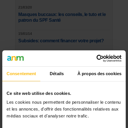
21/03/20
Masques buccaux: les conseils, le tuto et le
patron du SPF Santé
15/01/14
Subsides: comment financer votre projet?
27/06/16
Maltraitance infantile : augmentation des
signalements en 2015
Consentement
Détails
À propos des cookies
29/06/21
Tout savoir sur le contrat de gestion de l’ONE
Ce site web utilise des cookies.
2021-2025 !
Les cookies nous permettent de personnaliser le contenu
12/04/22
et les annonces, d'offrir des fonctionnalités relatives aux
Petite Enfance : 3.143 nouvelles places
médias sociaux et d'analyser notre trafic.
d’accueil, 700 emplois créés