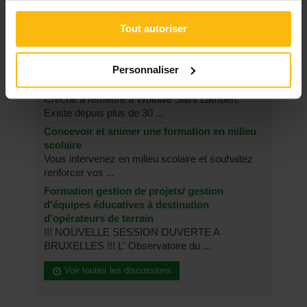
Tout autoriser
SUR LE FORUM
ENFANCE, JEUNESSE
Personnaliser
Crèche à remettre WSL
Creche à remettre à Woluwe Saint Lambert.
Existe depuis plus de 30 ...
Concevoir et animer une formation en milieu
scolaire
Vous intervenez en milieu scolaire et souhaitez
renforcer vos ...
Formation gestion de projets/ gestion
d'équipes éducatives à destination
d'opérateurs de terrain
!!! NOUVELLE SESSION OUVERTE A
BRUXELLES !!! L' Observatoire du ...
Voir toutes les discussions