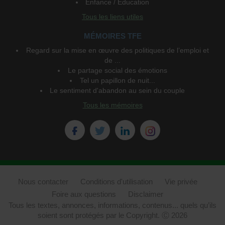
Enfance / Education
Tous les liens utiles
MÉMOIRES TFE
Regard sur la mise en œuvre des politiques de l’emploi et
de ...
Le partage social des émotions
Tel un papillon de nuit...
Le sentiment d'abandon au sein du couple
Tous les mémoires
Nous contacter
Conditions d'utilisation
Vie privée
Foire aux questions
Disclaimer
Tous les textes, annonces, informations, contenus... quels qu’ils
soient sont protégés par le Copyright. Ⓒ 2026