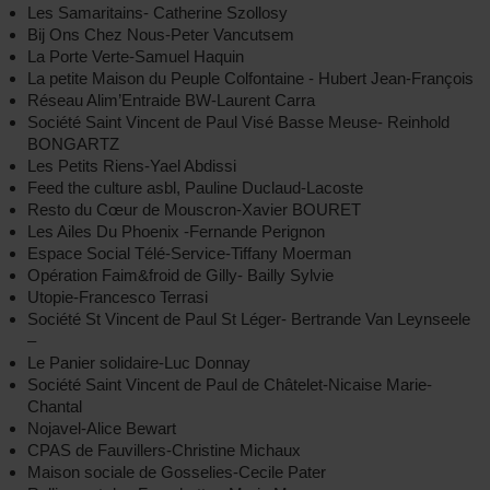
Les Samaritains- Catherine Szollosy
Bij Ons Chez Nous-Peter Vancutsem
La Porte Verte-Samuel Haquin
La petite Maison du Peuple Colfontaine - Hubert Jean-François
Réseau Alim’Entraide BW-Laurent Carra
Société Saint Vincent de Paul Visé Basse Meuse- Reinhold
BONGARTZ
Les Petits Riens-Yael Abdissi
Feed the culture asbl, Pauline Duclaud-Lacoste
Resto du Cœur de Mouscron-Xavier BOURET
Les Ailes Du Phoenix -Fernande Perignon
Espace Social Télé-Service-Tiffany Moerman
Opération Faim&froid de Gilly- Bailly Sylvie
Utopie-Francesco Terrasi
Société St Vincent de Paul St Léger- Bertrande Van Leynseele
–
Le Panier solidaire-Luc Donnay
Société Saint Vincent de Paul de Châtelet-Nicaise Marie-
Chantal
Nojavel-Alice Bewart
CPAS de Fauvillers-Christine Michaux
Maison sociale de Gosselies-Cecile Pater