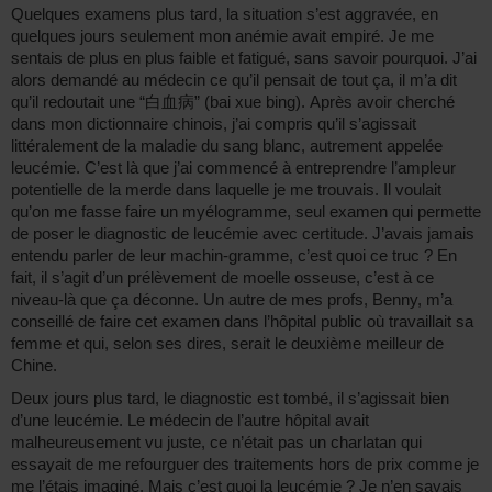
Quelques examens plus tard, la situation s’est aggravée, en
quelques jours seulement mon anémie avait empiré. Je me
sentais de plus en plus faible et fatigué, sans savoir pourquoi. J’ai
alors demandé au médecin ce qu’il pensait de tout ça, il m’a dit
qu’il redoutait une “白血病” (bai xue bing). Après avoir cherché
dans mon dictionnaire chinois, j’ai compris qu’il s’agissait
littéralement de la maladie du sang blanc, autrement appelée
leucémie. C’est là que j’ai commencé à entreprendre l’ampleur
potentielle de la merde dans laquelle je me trouvais. Il voulait
qu’on me fasse faire un myélogramme, seul examen qui permette
de poser le diagnostic de leucémie avec certitude. J’avais jamais
entendu parler de leur machin-gramme, c’est quoi ce truc ? En
fait, il s’agit d’un prélèvement de moelle osseuse, c’est à ce
niveau-là que ça déconne. Un autre de mes profs, Benny, m’a
conseillé de faire cet examen dans l’hôpital public où travaillait sa
femme et qui, selon ses dires, serait le deuxième meilleur de
Chine.
Deux jours plus tard, le diagnostic est tombé, il s’agissait bien
d’une leucémie. Le médecin de l’autre hôpital avait
malheureusement vu juste, ce n’était pas un charlatan qui
essayait de me refourguer des traitements hors de prix comme je
me l’étais imaginé. Mais c’est quoi la leucémie ? Je n’en savais