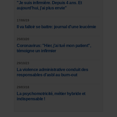
"Je suis infirmière. Depuis 4 ans. Et
aujourd'hui, j'ai plus envie"
17/06/19
Il va falloir se battre: journal d'une leucémie
25/03/20
Coronavirus: "Hier, j'ai tué mon patient",
témoigne un infirmier
29/10/23
La violence administrative conduit des
responsables d'asbl au burn-out
29/03/18
La psychomotricité, métier hybride et
indispensable !