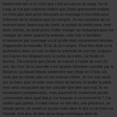
foutrement rien si ce n’est que c’est un cancer du sang. Sur le
coup, je n’ai pas vraiment réalisé que j’étais gravement malade,
ce n’est plus tard qu’en envoyant un message à ma mère pour
l’informer de la situation que j’ai compris. Je me souviens de ce
moment avec beaucoup de clarté, je sortais du métro avec mes
amis chinois, on avait prévu d’aller manger au restaurant pour me
changer les idées quand j’ai entendu cette voix si familière
m’annoncer par message vocal qu’elle était sincèrement désolée
d’apprendre la nouvelle. Et là, là j’ai compris. Peut-être était-ce la
profondeur dans sa voix ou bien la solennité de son ton, toujours
est-il qu’en me dirigeant vers la sortie du métro, j’ai fondu en
larmes. J’ai compris que j’avais un cancer à l’aube de mes 22
ans. Au choc de la nouvelle s’est ajoutée l’émotion suscitée par la
distance, ça faisait depuis septembre que j’étais en Chine, six
mois que je n’avais pas vu ma maman chérie. Je me suis assis
sur un banc pour écouler mon stock de larmes et avaler la pilule,
mes amis essayaient de me consoler tant bien que mal. Ils se
montraient compatissants, mais pourront-ils seulement jamais
comprendre dans quel état je me trouvais à ce moment-là ? J’ai
réalisé que parfois, il valait mieux ne rien dire, une présence, un
simple geste, ne serait-ce qu’une main dans le dos si ce n’est sur
l’épaule, font plus de bien qu’un long monologue plein de