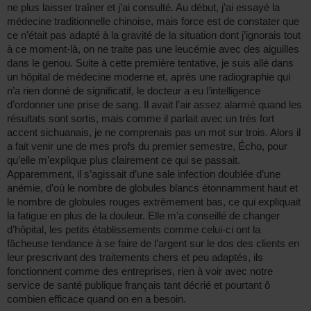
ne plus laisser traîner et j’ai consulté. Au début, j’ai essayé la
médecine traditionnelle chinoise, mais force est de constater que
ce n’était pas adapté à la gravité de la situation dont j’ignorais tout
à ce moment-là, on ne traite pas une leucémie avec des aiguilles
dans le genou. Suite à cette première tentative, je suis allé dans
un hôpital de médecine moderne et, après une radiographie qui
n’a rien donné de significatif, le docteur a eu l’intelligence
d’ordonner une prise de sang. Il avait l’air assez alarmé quand les
résultats sont sortis, mais comme il parlait avec un très fort
accent sichuanais, je ne comprenais pas un mot sur trois. Alors il
a fait venir une de mes profs du premier semestre, Écho, pour
qu’elle m’explique plus clairement ce qui se passait.
Apparemment, il s’agissait d’une sale infection doublée d’une
anémie, d’où le nombre de globules blancs étonnamment haut et
le nombre de globules rouges extrêmement bas, ce qui expliquait
la fatigue en plus de la douleur. Elle m’a conseillé de changer
d’hôpital, les petits établissements comme celui-ci ont la
fâcheuse tendance à se faire de l’argent sur le dos des clients en
leur prescrivant des traitements chers et peu adaptés, ils
fonctionnent comme des entreprises, rien à voir avec notre
service de santé publique français tant décrié et pourtant ô
combien efficace quand on en a besoin.