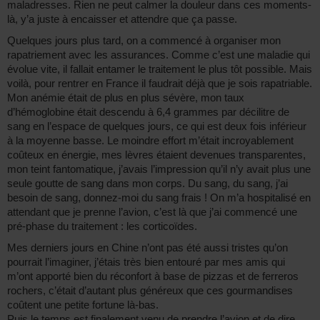
maladresses. Rien ne peut calmer la douleur dans ces moments-
là, y’a juste à encaisser et attendre que ça passe.
Quelques jours plus tard, on a commencé à organiser mon
rapatriement avec les assurances. Comme c’est une maladie qui
évolue vite, il fallait entamer le traitement le plus tôt possible. Mais
voilà, pour rentrer en France il faudrait déjà que je sois rapatriable.
Mon anémie était de plus en plus sévère, mon taux
d’hémoglobine était descendu à 6,4 grammes par décilitre de
sang en l’espace de quelques jours, ce qui est deux fois inférieur
à la moyenne basse. Le moindre effort m’était incroyablement
coûteux en énergie, mes lèvres étaient devenues transparentes,
mon teint fantomatique, j’avais l’impression qu’il n’y avait plus une
seule goutte de sang dans mon corps. Du sang, du sang, j’ai
besoin de sang, donnez-moi du sang frais ! On m’a hospitalisé en
attendant que je prenne l’avion, c’est là que j’ai commencé une
pré-phase du traitement : les corticoïdes.
Mes derniers jours en Chine n’ont pas été aussi tristes qu’on
pourrait l’imaginer, j’étais très bien entouré par mes amis qui
m’ont apporté bien du réconfort à base de pizzas et de ferreros
rochers, c’était d’autant plus généreux que ces gourmandises
coûtent une petite fortune là-bas.
Puis le temps est finalement venu de prendre l’avion et de dire