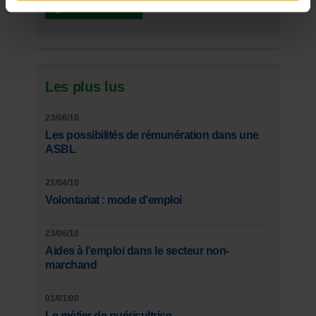
Voir les dossiers
Les plus lus
23/06/10
Les possibilités de rémunération dans une
ASBL
21/04/10
Volontariat : mode d'emploi
23/06/10
Aides à l'emploi dans le secteur non-
marchand
01/01/00
Le métier de puéricultrice