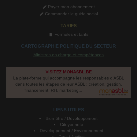
Payer mon abonnement
Commander le guide social
TARIFS
Formules et tarifs
CARTOGRAPHIE POLITIQUE DU SECTEUR
Ministres en charge et compétences
VISITEZ MONASBL.BE
La plate-forme qui accompagne les responsables d’ASBL
dans toutes les étapes de leur ASBL : création, gestion,
financement, RH, marketing...
LIENS UTILES
Bien-être / Développement
Citoyenneté
Développement / Environnement
Droit / Justice