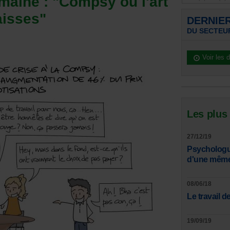
emaine : "Compsy ou l'art
aisses"
DERNIE
DU SECTEU
Voir les 
Les plus
27/12/19
Psychologue
d'une même 
08/06/18
Le travail de
19/09/19