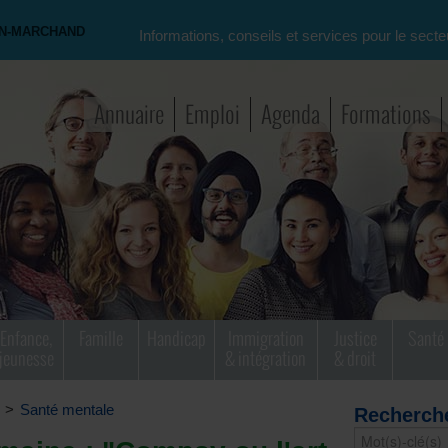
ON-MARCHAND
Informations, conseils et services pour le secte
Annuaire
Emploi
Agenda
Formations
Enfance,
Famille
Handicap
Immigration
Justice
Santé
jeunesse
& intégration
& droit
>
Santé mentale
Recherch