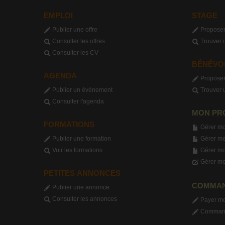
EMPLOI
STAGE
Publier une offre
Proposer
Consulter les offres
Trouver 
Consulter les CV
BÉNÉVO
AGENDA
Proposer
Publier un événement
Trouver 
Consulter l'agenda
MON PR
FORMATIONS
Gérer mo
Publier une formation
Gérer me
Voir les formations
Gérer m
Gérer me
PETITES ANNONCES
COMMA
Publier une annonce
Consulter les annonces
Payer m
Commande