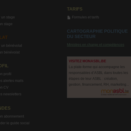
TARIFS
 un stage
Formules et tarifs
un stage
CARTOGRAPHIE POLITIQUE
DU SECTEUR
LAT
Ministres en charge et compétences
 un bénévolat
un bénévolat
VISITEZ MONASBL.BE
OFIL
La plate-forme qui accompagne les
responsables d’ASBL dans toutes les
n profil
étapes de leur ASBL : création,
s alertes mails
gestion, financement, RH, marketing...
on CV
s newsletters
NDES
on abonnement
r le guide social