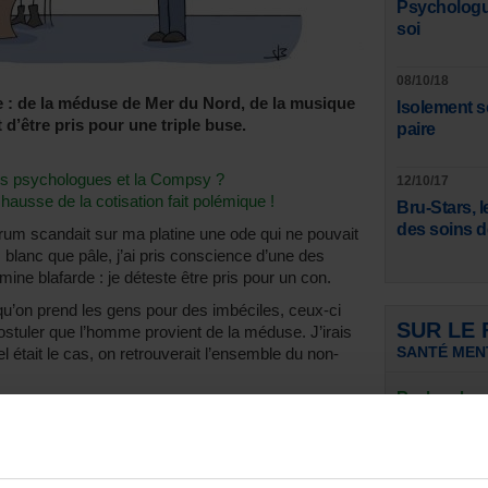
Psychologue
soi
08/10/18
e : de la méduse de Mer du Nord, de la musique
Isolement so
 d’être pris pour une triple buse.
paire
 les psychologues et la Compsy ?
12/10/17
usse de la cotisation fait polémique !
Bru-Stars, l
des soins d
rum scandait sur ma platine une ode qui ne pouvait
lanc que pâle, j’ai pris conscience d’une des
mine blafarde : je déteste être pris pour un con.
qu’on prend les gens pour des imbéciles, ceux-ci
SUR LE
ostuler que l’homme provient de la méduse. J’irais
SANTÉ MEN
el était le cas, on retrouverait l’ensemble du non-
Recherche p
’être pris pour le roi des cons au pays des
expérience 
nnaissance de mon secteur, d’un sous-
Bonjour à tou
 travail, qui, même s’il a beaucoup de sens, n’en est
mon mémoire
dien de beaucoup de mes collègues et globalement,