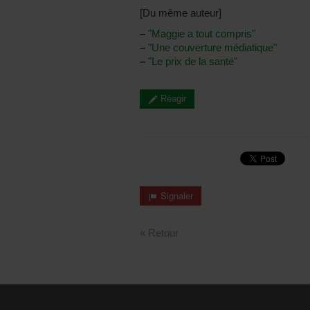
[Du même auteur]
–
"Maggie a tout compris"
–
"Une couverture médiatique"
–
"Le prix de la santé"
Réagir
Signaler
« Retour