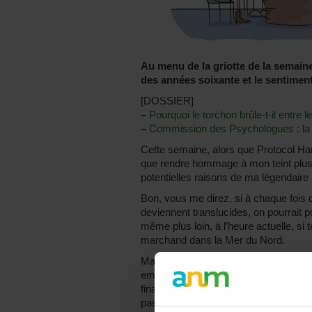
Au menu de la griotte de la semain
des années soixante et le sentiment
[DOSSIER]
–
Pourquoi le torchon brûle-t-il entre
–
Commission des Psychologues : la ha
Cette semaine, alors que Protocol Ha
que rendre hommage à mon teint plus b
potentielles raisons de ma légendaire 
Bon, vous me direz, si à chaque fois 
deviennent translucides, on pourrait p
même plus loin, à l’heure actuelle, si t
marchand dans la Mer du Nord.
Mais d’où me vient cette impression d
emmerdeurs ? Certes, d’une non-reco
financement et de la pénibilité de mon
pas moins usant. Soit, c’est le quoti