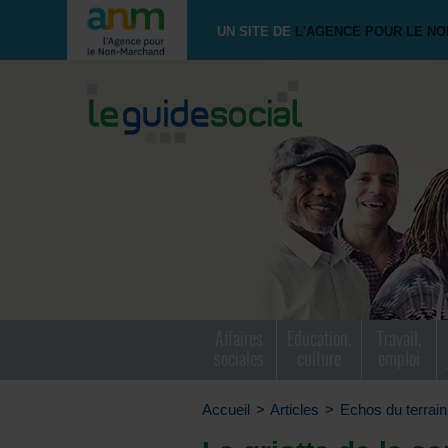
UN SITE DE
L'AGENCE POUR LE N
Affaires
Education,
Travail,
sociales
culture
emploi
Accueil
>
Articles
>
Echos du terrain