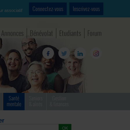
Connectez-vous
Inscrivez-vous
ur associatif
Annonces
Bénévolat
Etudiants
Forum
Santé
Seniors
Gestion
mentale
& aînés
& finances
er