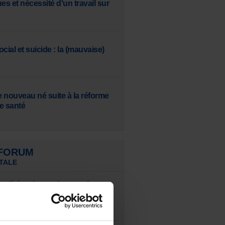
s et nécessité d'un travail sur
cial et suicide : la (mauvaise)
e nouveau né suite à la réforme
e santé
 FORUM
TALE
articipants : partagez votre
de thérapie
tes et à tous ! Dans le cadre de
 en ...