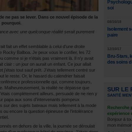
Psychologue
soi
x de ne pas se lever. Dans ce nouvel épisode de la
08/10/18
z pourquoi.
Isolement so
lance avec une quelconque réalité serait purement
paire
t fait un effet semblable à celui d’une droite
12/10/17
e Rocky Balboa. Je peux vous le confier, les 72
Bru-Stars, l
 comme si je n’étais pas vraiment là. Il n’y avait
des soins d
 clair : un jour on aurait un enfant. Ce jour allait
 j’étais tout sauf prêt. J’étais tellement centré sur
t le reste. Or, le hasard du calendrier faisait
onférence professionnelle qui, comme toujours,
nte. Malheureusement, la réalité ne dépasse que
SUR LE
 j’étais complètement ailleurs, persuadé de ne rien y
SANTÉ MEN
tur papa aux sons d’intervenants pompeux
es sur des sujets bateaux mais tellement à la mode
Recherche p
es ou encore la question épineuse de l’intolérance
expérience 
tiel.
Bonjour à tou
mon mémoire
és en dehors de la ville, la journée se déroulait
nte d’un quelconque hôtel de province. J’étais donc