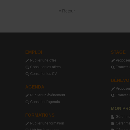
« Retour
EMPLOI
STAGE
Publier une offre
Proposer
Consulter les offres
Trouver 
Consulter les CV
BÉNÉVO
AGENDA
Proposer
Publier un événement
Trouver 
Consulter l'agenda
MON PR
FORMATIONS
Gérer mo
Publier une formation
Gérer me