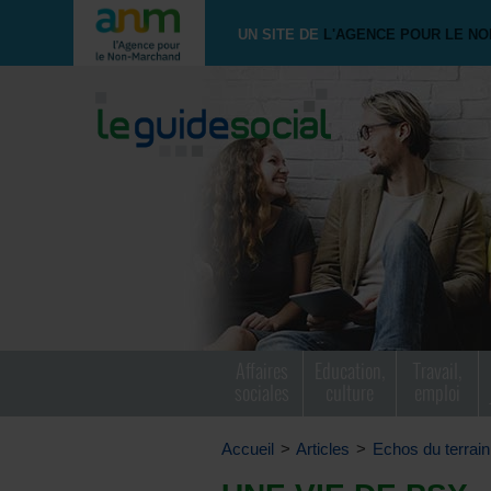
UN SITE DE
L'AGENCE POUR LE N
Affaires
Education,
Travail,
sociales
culture
emploi
Accueil
>
Articles
>
Echos du terrain