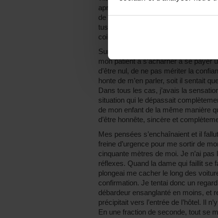
après-midi. En entendant sa réponse, je
de lui dire que je connaissais les vil
tus. Je lui souris cordialement, termi
coin de table et pris congé tout en lui
Sur le chemin jusqu’à ma voiture, j’é
mon patient à s’acharner à se payer un 
d’être nul, de ne pas mériter la confian
honte de m’en parler, soit il sentait qu
Dans tous les cas, j’avais la sensati
situation qui le dépassait complèteme
de mon enfant de la même manière que j
d’être honnête, sincère et complètem
Mes pensées s’enchaînaient et il fallu
freine d’urgence pour me sortir de mon
cinquante mètres de moi. Je n’ai pas la
réflexes. Quand la dame qui faillit se 
plongeai me cacher le long des voiture
confirmation. Je tentai donc un regard 
débardeur ensanglanté en moins, et re
précipitait vers l’entrée de l’hôtel. Il n
En une fraction de seconde, tout se mi