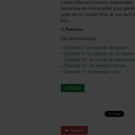
c’était tellement énorme, impensable. L
beaucoup de concessions pour garder 
porte de ce maudit hôtel, je sus qu’il 
psy…
T. Persons
[Du même auteur]
–
Épisode I : la nouvelle demande
–
Épisode II : la patiente de 15 heures
–
Épisode III : de l’art de la supervisio
–
Épisode IV : un heureux hasard
–
Épisode V : le nouveau venu
Réagir
Signaler