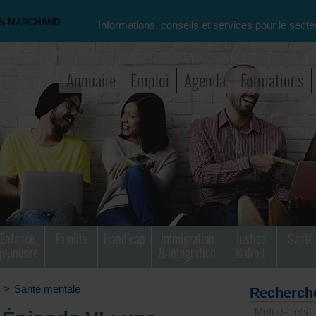
ON-MARCHAND
Informations, conseils et services pour le secte
Annuaire
Emploi
Agenda
Formations
Enfance,
Famille
Handicap
Immigration
Justice
Santé
jeunesse
& intégration
& droit
>
Santé mentale
Recherch