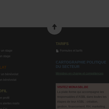
TARIFS
 un stage
Formules et tarifs
un stage
CARTOGRAPHIE POLITIQUE
DU SECTEUR
LAT
Ministres en charge et compétences
 un bénévolat
un bénévolat
VISITEZ MONASBL.BE
OFIL
La plate-forme qui accompagne les
responsables d’ASBL dans toutes les
n profil
étapes de leur ASBL : création,
s alertes mails
gestion, financement, RH, marketing...