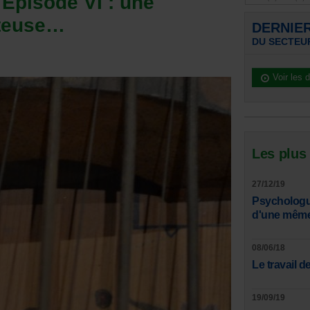
Épisode VI : une
uteuse…
DERNIE
DU SECTEU
Voir les 
Les plus
27/12/19
Psychologue
d'une même 
08/06/18
Le travail de
19/09/19