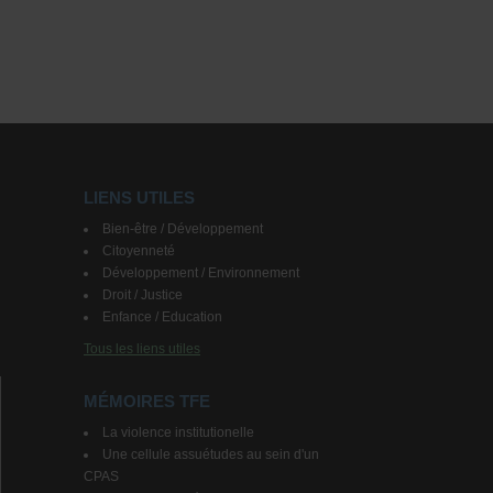
LIENS UTILES
Bien-être / Développement
Citoyenneté
Développement / Environnement
Droit / Justice
Enfance / Education
Tous les liens utiles
MÉMOIRES TFE
La violence institutionelle
Une cellule assuétudes au sein d'un
CPAS