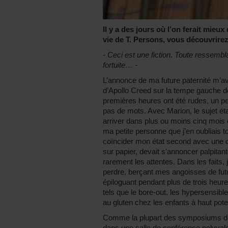
Il y a des jours où l’on ferait mieu
vie de T. Persons, vous découvrire
- Ceci est une fiction. Toute ressemb
fortuite… -
L’annonce de ma future paternité m’avai
d’Apollo Creed sur la tempe gauche d
premières heures ont été rudes, un peu
pas de mots. Avec Marion, le sujet était
arriver dans plus ou moins cinq mois et
ma petite personne que j’en oubliais tou
coïncider mon état second avec une c
sur papier, devait s’annoncer palpita
rarement les attentes. Dans les faits,
perdre, berçant mes angoisses de fu
épiloguant pendant plus de trois heur
tels que le bore-out, les hypersensibl
au gluten chez les enfants à haut poten
Comme la plupart des symposiums donn
dans une salle de conférence polyvale