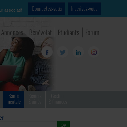
Connectez-vous
Inscrivez-vous
ur associatif
Annonces
Bénévolat
Etudiants
Forum
Santé
Seniors
Gestion
mentale
& aînés
& finances
er