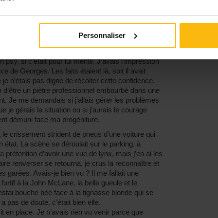
 savais qu’il mentait. J’avais l’envie irrépressible
es raisons de sa présence mais, malgré tout, je me
nai d’un trait le fond de ma coupe déposée sur un
Personnaliser
 souhaitant une belle journée.
tais confus. Je ne comprenais pas ce qui poussait
psy, si c’était pour lui mentir. J’avais l’impression
ce de Georges. Les faits étaient là, soit il avait
e je n’étais pas digne de récolter cette confidence.
on d’être un piètre professionnel embourbé dans une
nt. Je me demandais si j’allais gérer les problèmes
e gérais la situation ou si j’aurais le courage
ent démuni face ma progéniture.
t le crissement strident de pneus d’une voiture qui
 état. La scène se déroulait sur le parking, à
 prétention d’avoir une vue de lynx, mais j’en ai les
faire renverser se retourna, je crus la reconnaître et
s garées. Avais-je bien vu ? Il me fallait une
furtif à la John McLane, la belle gueule et le
stai bouche bée face à la tignasse blonde qui se
’y a pas de doute, c’était bien elle.
t en place. Je n’avais rien vu venir parce que