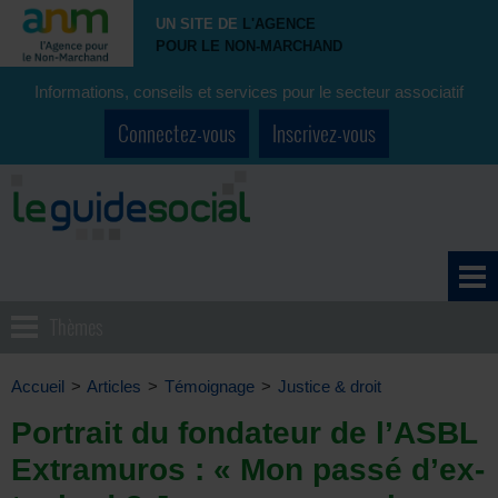
UN SITE DE
L'AGENCE
POUR LE NON-MARCHAND
Informations, conseils et services pour le secteur associatif
Connectez-vous
Inscrivez-vous
Thèmes
Accueil
>
Articles
>
Témoignage
>
Justice & droit
Portrait du fondateur de l’ASBL
Extramuros : « Mon passé d’ex-