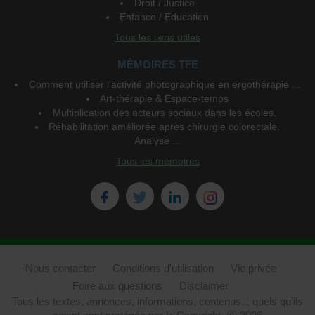
Droit / Justice
Enfance / Education
Tous les liens utiles
MÉMOIRES TFE
Comment utiliser l'activité photographique en ergothérapie ...
Art-thérapie & Espace-temps
Multiplication des acteurs sociaux dans les écoles.
Réhabilitation améliorée après chirurgie colorectale.
Analyse ...
Tous les mémoires
Nous contacter
Conditions d'utilisation
Vie privée
Foire aux questions
Disclaimer
Tous les textes, annonces, informations, contenus... quels qu’ils