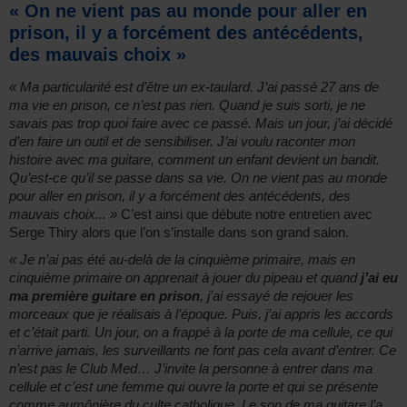
« On ne vient pas au monde pour aller en
prison, il y a forcément des antécédents,
des mauvais choix »
« Ma particularité est d’être un ex-taulard. J’ai passé 27 ans de
ma vie en prison, ce n’est pas rien. Quand je suis sorti, je ne
savais pas trop quoi faire avec ce passé. Mais un jour, j’ai décidé
d’en faire un outil et de sensibiliser. J’ai voulu raconter mon
histoire avec ma guitare, comment un enfant devient un bandit.
Qu’est-ce qu’il se passe dans sa vie. On ne vient pas au monde
pour aller en prison, il y a forcément des antécédents, des
mauvais choix... »
C’est ainsi que débute notre entretien avec
Serge Thiry alors que l’on s’installe dans son grand salon.
« Je n’ai pas été au-delà de la cinquième primaire, mais en
cinquième primaire on apprenait à jouer du pipeau et quand
j’ai eu
ma première guitare en prison
, j’ai essayé de rejouer les
morceaux que je réalisais à l’époque. Puis, j’ai appris les accords
et c’était parti. Un jour, on a frappé à la porte de ma cellule, ce qui
n’arrive jamais, les surveillants ne font pas cela avant d’entrer. Ce
n’est pas le Club Med… J’invite la personne à entrer dans ma
cellule et c’est une femme qui ouvre la porte et qui se présente
comme aumônière du culte catholique. Le son de ma guitare l’a