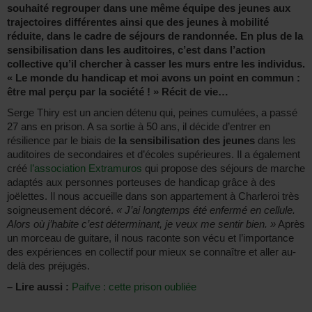
souhaité regrouper dans une même équipe des jeunes aux
trajectoires différentes ainsi que des jeunes à mobilité
réduite, dans le cadre de séjours de randonnée. En plus de la
sensibilisation dans les auditoires, c’est dans l’action
collective qu’il chercher à casser les murs entre les individus.
« Le monde du handicap et moi avons un point en commun :
être mal perçu par la société ! » Récit de vie…
Serge Thiry est un ancien détenu qui, peines cumulées, a passé
27 ans en prison. A sa sortie à 50 ans, il décide d’entrer en
résilience par le biais de
la sensibilisation des jeunes
dans les
auditoires de secondaires et d’écoles supérieures. Il a également
créé
l’association Extramuros
qui propose des séjours de marche
adaptés aux personnes porteuses de handicap grâce à des
joëlettes. Il nous accueille dans son appartement à Charleroi très
soigneusement décoré.
« J’ai longtemps été enfermé en cellule.
Alors où j’habite c’est déterminant, je veux me sentir bien. »
Après
un morceau de guitare, il nous raconte son vécu et l’importance
des expériences en collectif pour mieux se connaître et aller au-
delà des préjugés.
–
Lire aussi :
Paifve : cette prison oubliée