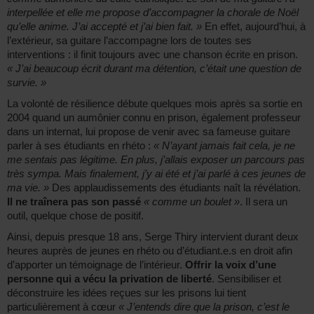
interpellée et elle me propose d’accompagner la chorale de Noël
qu’elle anime. J’ai accepté et j’ai bien fait. »
En effet, aujourd’hui, à
l’extérieur, sa guitare l’accompagne lors de toutes ses
interventions : il finit toujours avec une chanson écrite en prison.
« J’ai beaucoup écrit durant ma détention, c’était une question de
survie. »
La volonté de résilience débute quelques mois après sa sortie en
2004 quand un aumônier connu en prison, également professeur
dans un internat, lui propose de venir avec sa fameuse guitare
parler à ses étudiants en rhéto :
« N’ayant jamais fait cela, je ne
me sentais pas légitime. En plus, j’allais exposer un parcours pas
très sympa. Mais finalement, j’y ai été et j’ai parlé à ces jeunes de
ma vie. »
Des applaudissements des étudiants naît la révélation.
Il ne traînera pas son passé
« comme un boulet »
. Il sera un
outil, quelque chose de positif.
Ainsi, depuis presque 18 ans, Serge Thiry intervient durant deux
heures auprès de jeunes en rhéto ou d’étudiant.e.s en droit afin
d’apporter un témoignage de l’intérieur.
Offrir la voix d’une
personne qui a vécu la privation de liberté
. Sensibiliser et
déconstruire les idées reçues sur les prisons lui tient
particulièrement à cœur
« J’entends dire que la prison, c’est le