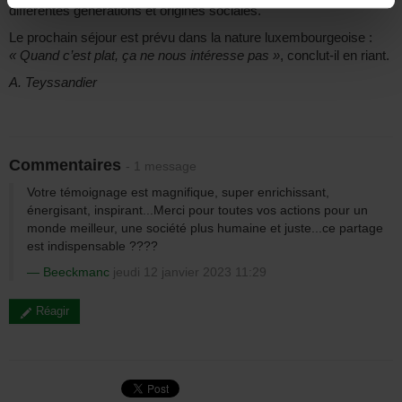
différentes générations et origines sociales.
Le prochain séjour est prévu dans la nature luxembourgeoise :
« Quand c’est plat, ça ne nous intéresse pas »
, conclut-il en riant.
A. Teyssandier
Commentaires
- 1 message
Votre témoignage est magnifique, super enrichissant,
énergisant, inspirant...Merci pour toutes vos actions pour un
monde meilleur, une société plus humaine et juste...ce partage
est indispensable ????
Beeckmanc
jeudi 12 janvier 2023 11:29
Réagir