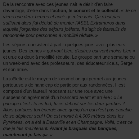
De la rencontre avec ces jeunes naît le désir d’en faire
davantage, d’être dans
l’action, le concret et le collectif
.
« Je ne
viens que deux heures et après je m’en vais. Ça n’est pas
suffisant alors j’ai décidé de monter l’ASBL Extramuros dans
laquelle j’organise des séjours joëlette. Il s’agit de fauteuils de
randonnée pour personnes à mobilité réduite. »
Les séjours consistent à partir quelques jours avec plusieurs
jeunes. Des jeunes
« qui vont bien, d’autres qui vont moins bien »
et un.e ou deux à mobilité réduite. Le groupe part une semaine ou
un week-end avec des professeurs, des éducateur.rice.s, Serge
et son amie.
La joëlette est le moyen de locomotion qui permet aux jeunes
porteur.se.s de handicap de participer aux randonnées. Il est
composé d’un fauteuil reposant sur une roue avec une
suspension agrémenté d’un brancard avant et arrière :
« Le
principe c’est : tu es fort, tu es debout sur tes deux jambes ?
Alors partages ton énergie avec quelqu’un qui n’est pas capable
de se déplacer seul ! On est monté à 4.000 mètres dans les
Pyrénées, on a été à Deauville et en Champagne. Voilà, c’est ce
que je fais maintenant.
Avant je braquais des banques,
maintenant je fais ça
. »