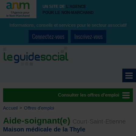
UN SITE DE
L'AGENCE
POUR LE NON-MARCHAND
Informations, conseils et services pour le secteur associatif
Connectez-vous
Inscrivez-vous
Consulter les offres d'emploi
Accueil
>
Offres d'emploi
Aide-soignant(e)
Court-Saint-Etienne
Maison médicale de la Thyle