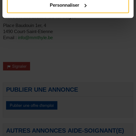
Personnaliser
Employeur
Maison médicale de la Thyle
Place Baudouin 1er, 4
1490 Court-Saint-Etienne
Email :
info@mmthyle.be
Signaler
PUBLIER UNE ANNONCE
AUTRES ANNONCES AIDE-SOIGNANT(E)