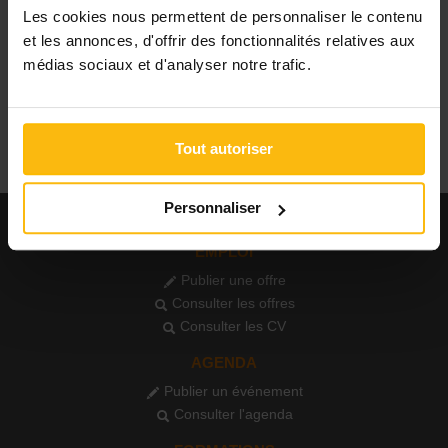
Coordination / Management /
CIP
Les cookies nous permettent de personnaliser le contenu
Direction
Activa
et les annonces, d'offrir des fonctionnalités relatives aux
Administratif / Secrétariat
Maribel
PUBLIER UNE ANNONCE
médias sociaux et d'analyser notre trafic.
Financement / Comptabilité /
CEP
Vente
CPE
Marketing / Communication /
Tous
RP
Ressources humaines
Tout autoriser
Droit / Justice
IT / ICT
Ingénierie / Technique
Personnaliser
Ouvrier / Maintenance /
Cuisine / Logistique
EMPLOI
Autre
Toutes
Publier une offre
Consulter les offres
Consulter les CV
AGENDA
Publier un événement
Consulter l'agenda