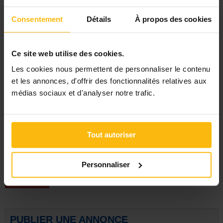
sérieux de votre part.
Consentement
Détails
À propos des cookies
(publié le
18/06/26
)
Ce site web utilise des cookies.
Imprimer cette annonce
Les cookies nous permettent de personnaliser le contenu
Employeur
et les annonces, d'offrir des fonctionnalités relatives aux
CENFORGIL - Centre de Formation et de
médias sociaux et d'analyser notre trafic.
Production asbl
rue de Mérode, 54
1060 Saint-Gilles
Email :
florence.fraipont@cenforgil.be
Tout autoriser
Personnaliser
Signaler
PUBLIER UNE ANNONCE