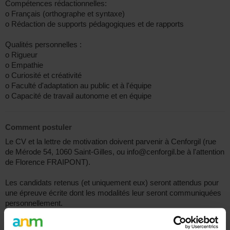
Compétences rédactionnelles:
o Français (orthographe et syntaxe)
o Rédaction de supports pédagogiques et de rapports
Qualités personnelles :
o Rigueur
o Empathie
o Curiosité et créativité
o Faculté d'adaptation au public et à l'équipe
o Capacité de travail autonome et en équipe
Comment postuler
Le CV et la lettre de motivation doivent parvenir à Cenforgil (rue
de Mérode 54, 1060 Saint-Gilles, ou info@cenforgil.be à l'attention
de Florence FRAIPONT).
Les candidats retenus (et uniquement eux) seront attendus pour
une épreuve écrite dont les modalités leur seront communiquées
personnellement.
N'oubliez surtout pas de faire référence au Guide Social lors
de l'envoi de votre candidature : c'est déjà un gage de