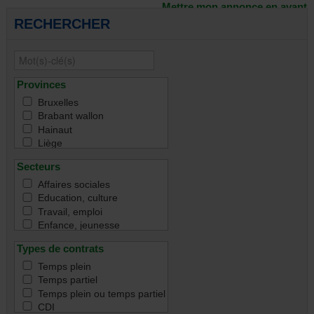
Mettre mon annonce en avant
RECHERCHER
Provinces
Bruxelles
Brabant wallon
Hainaut
Liège
Namur
Secteurs
Luxembourg
Toutes
Affaires sociales
Education, culture
Travail, emploi
Enfance, jeunesse
Famille
Types de contrats
Handicap
Immigration & intégration
Temps plein
Justice & droit
Temps partiel
Santé
Temps plein ou temps partiel
Santé mentale
CDI