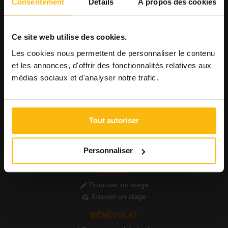
Consentement
Détails
À propos des cookies
Consulter les offres
Consulter les CV
AGENDA
Ce site web utilise des cookies.
Publier un événement
Les cookies nous permettent de personnaliser le contenu
Consulter l'agenda
et les annonces, d'offrir des fonctionnalités relatives aux
médias sociaux et d'analyser notre trafic.
FORMATIONS
Publier une formation
Voir les formations
Tout autoriser
PETITES ANNONCES
Publier une annonce
Personnaliser
Consulter les annonces
STAGE
Proposer un stage
Trouver un stage
BÉNÉVOLAT