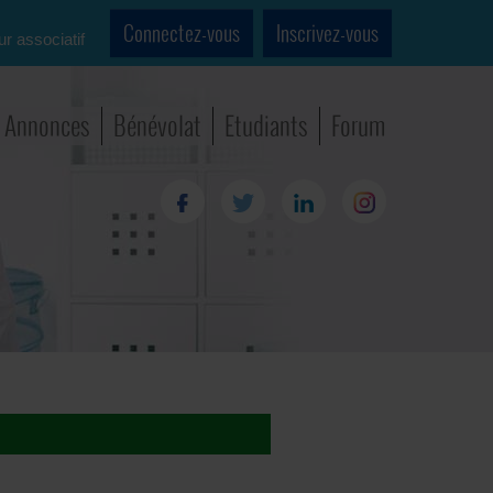
Connectez-vous
Inscrivez-vous
ur associatif
Annonces
Bénévolat
Etudiants
Forum