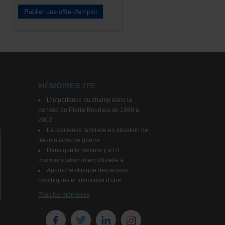
IT / ICT
Ingénierie / Technique
Ouvrier / Maintenance /
Cuisine / Logistique
Autre
Toutes
MÉMOIRES TFE
L’importance du champ dans la
pensée de Pierre Boudieu de 1989 à
2002
La résilience familiale en situation de
traumatisme de guerre
Dans quelle mesure y a t il
communication interculturelle à ...
Approche clinique des enjeux
psychiques et identitaire d'une ...
Tous les mémoires