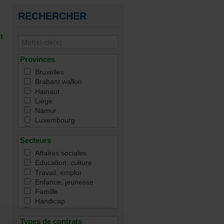
RECHERCHER
t
s
Provinces
Bruxelles
Brabant wallon
Hainaut
Liège
Namur
Luxembourg
Toutes
Secteurs
Affaires sociales
Education, culture
Travail, emploi
Enfance, jeunesse
Famille
Handicap
Immigration & intégration
Justice & droit
Types de contrats