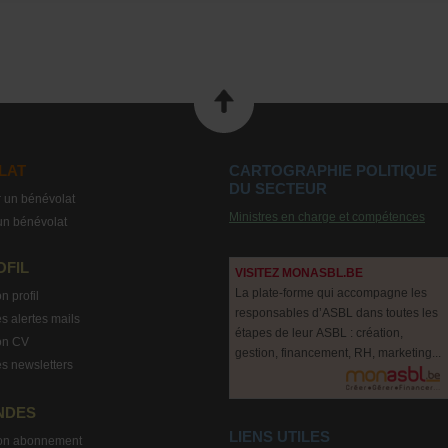
LAT
CARTOGRAPHIE POLITIQUE
DU SECTEUR
 un bénévolat
Ministres en charge et compétences
un bénévolat
OFIL
VISITEZ MONASBL.BE
La plate-forme qui accompagne les
n profil
responsables d’ASBL dans toutes les
s alertes mails
étapes de leur ASBL : création,
on CV
gestion, financement, RH, marketing...
s newsletters
NDES
LIENS UTILES
on abonnement