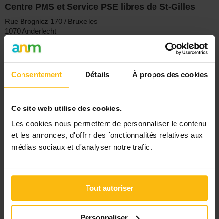
Centre PMS et Service PSE libres de St-Gilles
Rue Brogniez 170 / Bruxelles
1070 Anderlecht
Email :
pepsdirections@pepsasbl.be
Consentement
Détails
À propos des cookies
Signaler
Ce site web utilise des cookies.
PUBLIER UNE ANNONCE
Les cookies nous permettent de personnaliser le contenu
et les annonces, d'offrir des fonctionnalités relatives aux
médias sociaux et d'analyser notre trafic.
Tout autoriser
AUTRES ANNONCES INFIRMIER(ÈRE)
Infirmier(ère)
Ixelles
Personnaliser