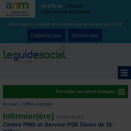
UN SITE DE
L'AGENCE
POUR LE NON-MARCHAND
Informations, conseils et services pour le secteur associatif
Connectez-vous
Inscrivez-vous
Consulter les offres d'emploi
Accueil
>
Offres d'emploi
Infirmier(ère)
Anderlecht
Centre PMS et Service PSE libres de St-