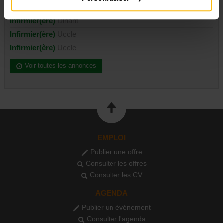
Infirmier(ère)
Forest
Infirmier(ère)
Dinant
Infirmier(ère)
Uccle
Infirmier(ère)
Uccle
Voir toutes les annonces
EMPLOI
Publier une offre
Consulter les offres
Consulter les CV
AGENDA
Publier un événement
Consulter l'agenda