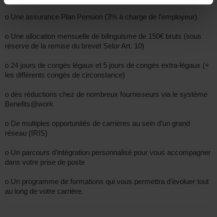
o Une assurance Plan Pension (3% à charge de l’employeur)
o Une allocation mensuelle de bilinguisme de 150€ bruts (sous
réserve de la remise du brevet Selor Art. 10)
o 24 jours de congés légaux et 5 jours de congés extra-légaux (+
les différents congés de circonstance)
o des réductions chez de nombreux fournisseurs via le système
Benefits@work
o De multiples opportunités de carrières au sein d’un grand
réseau (IRIS)
o Un parcours d’intégration personnalisé pour vous accompagner
dans votre prise de poste
o Un programme de formations qui vous permettra d’évoluer tout
au long de votre carrière.