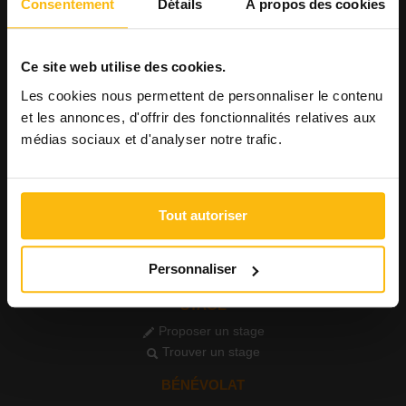
Consentement
Détails
À propos des cookies
Consulter les offres
Consulter les CV
AGENDA
Ce site web utilise des cookies.
Publier un événement
Les cookies nous permettent de personnaliser le contenu
Consulter l'agenda
et les annonces, d'offrir des fonctionnalités relatives aux
médias sociaux et d'analyser notre trafic.
FORMATIONS
Publier une formation
Voir les formations
Tout autoriser
PETITES ANNONCES
Publier une annonce
Personnaliser
Consulter les annonces
STAGE
Proposer un stage
Trouver un stage
BÉNÉVOLAT