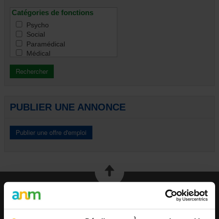
Seniors & aînés
CDD
Catégories de fonctions
Tous
Indépendant
Contrat de remplacement
Psycho
Intérim
Social
Emploi statutaire
Paramédical
Pas de subvention
Médical
ACS
Education / Formation /
APE
Animation
Coordination / Management /
CIP
Direction
Activa
Administratif / Secrétariat
Maribel
PUBLIER UNE ANNONCE
Financement / Comptabilité /
CEP
Vente
CPE
Marketing / Communication /
Tous
RP
Ressources humaines
Droit / Justice
IT / ICT
Ingénierie / Technique
Ouvrier / Maintenance /
Cuisine / Logistique
EMPLOI
Autre
Toutes
Publier une offre