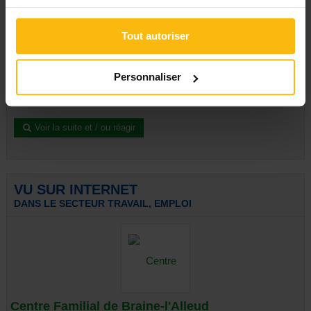
Tout autoriser
Coronavirus : le gouvernement fédéral vient en aide aux
indépendants
[DOSSIER] – Indépendants et indemnités de maladie : les
Personnaliser
règles assouplies – Coronavirus : le revenu de remplacement
étendu – Pétition : les...
Voir la suite et / ou réagir
VU SUR INTERNET
DANS LE SECTEUR TRAVAIL, EMPLOI
Centre Familial de Braine-l'Alleud