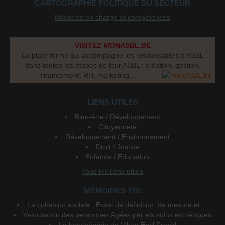
CARTOGRAPHIE POLITIQUE DU SECTEUR
Ministres en charge et compétences
VISITEZ MONASBL.BE
La plate-forme qui accompagne les responsables d’ASBL
dans toutes les étapes de leur ASBL : création, gestion,
financement, RH, marketing...
LIENS UTILES
Bien-être / Développement
Citoyenneté
Développement / Environnement
Droit / Justice
Enfance / Education
Tous les liens utiles
MÉMOIRES TFE
La cohésion sociale : Essai de définition, de mesure et ...
Valorisation des personnes âgées par els soins esthétiques
La logothérapie de Viktor Emil Frankl