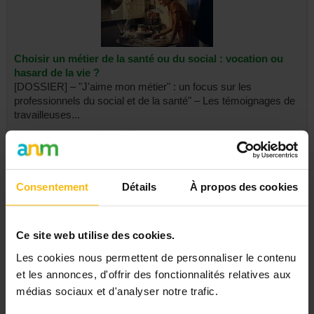
Choisir un métier de la santé ou du social : vocation ou
hasard de la vie ?
[DOSSIER] – "J'aime mon métier" : un focus sur les
professionnels du social et de la santé" – Les témoignages de
travailleuses...
Consentement
Détails
À propos des cookies
Non-marchand : nouvelle manifestation ce vendredi
[DOSSIER] – Négociations pour le non marchand : Pierre-
Ce site web utilise des cookies.
Yves Jeholet fait le point – Accord pour le non-marchand : vers
Les cookies nous permettent de personnaliser le contenu
les premières concertations...
et les annonces, d'offrir des fonctionnalités relatives aux
médias sociaux et d'analyser notre trafic.