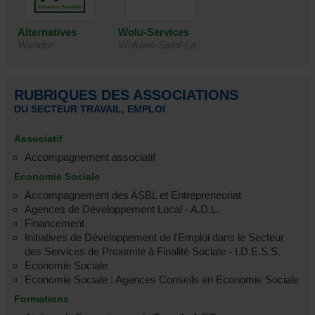
Alternatives
Wolu-Services
Wandre
Woluwé-Saint-Lambert
Formations -
asbl
Centre d'Insertion
Socio-Profes.
RUBRIQUES DES ASSOCIATIONS
DU SECTEUR TRAVAIL, EMPLOI
Associatif
Actions Intégrées
CPAS d'Oupeye -
Accompagnement associatif
Schaerbeek
Oupeye
de Développement
Job Contacts
Economie Sociale
Accompagnement des ASBL et Entrepreneuriat
Agences de Développement Local - A.D.L.
Financement
Initiatives de Développement de l'Emploi dans le Secteur
des Services de Proximité à Finalité Sociale - I.D.E.S.S.
Mission régionale
Braseap - EFT
Economie Sociale
Namur
Erquelinnes
pour l'emploi des
Economie Sociale : Agences Conseils en Economie Sociale
arrondissements
Formations
de Namur et