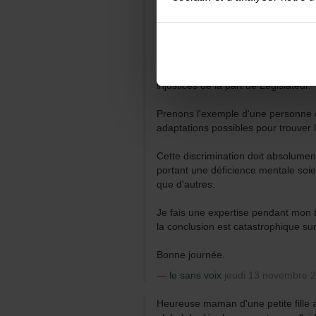
changer sa façon de voir les choses
La même situation est visible dans 
En accompagnant les déficients me
un job dans le circuit ouvert ou pas
injustices de la part de Législateur.
Prenons l'exemple d'une personne e
adaptations possibles pour trouver le
Cette discrimination doit absolume
portant une déficience mentale soi
que d'autres.
Je fais une expertise pendant mon t
la conclusion est catastrophique sur
Bonne journée.
le sans voix
jeudi 13 novembre 2
Heureuse maman d'une petite fille 