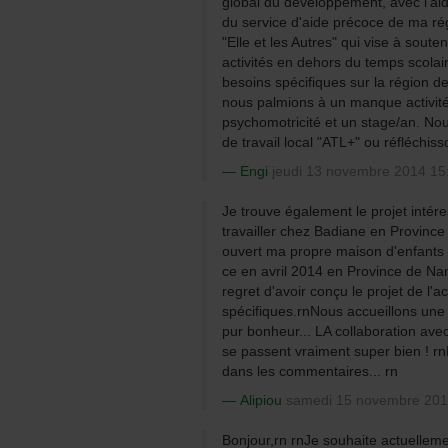
global du développement, avec l'aid
du service d'aide précoce de ma ré
"Elle et les Autres" qui vise à souten
activités en dehors du temps scolai
besoins spécifiques sur la région d
nous palmions à un manque activit
psychomotricité et un stage/an. No
de travail local "ATL+" ou réfléchiss
Engi
jeudi 13 novembre 2014 15
Je trouve également le projet intére
travailler chez Badiane en Province
ouvert ma propre maison d'enfants a
ce en avril 2014 en Province de Nam
regret d'avoir conçu le projet de l'
spécifiques.rnNous accueillons une pe
pur bonheur... LA collaboration avec
se passent vraiment super bien ! rn
dans les commentaires... rn
Alipiou
samedi 15 novembre 201
Bonjour,rn rnJe souhaite actuellement