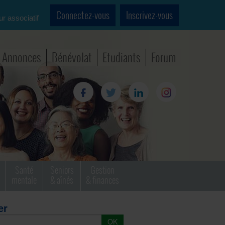
Connectez-vous
Inscrivez-vous
ur associatif
Annonces
Bénévolat
Etudiants
Forum
Santé
Seniors
Gestion
mentale
& aînés
& finances
er