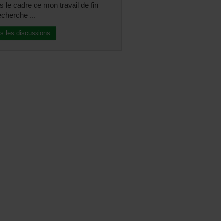
 le cadre de mon travail de fin
echerche ...
es les discussions