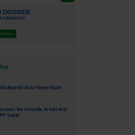
R DOSSIER
R HANDICAP
dossiers
 lus
 40 dépend de la Vierge Noire
aux: les conseils, le tuto et le
SPF Santé