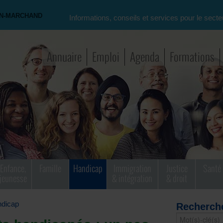
ON-MARCHAND
Informations, conseils et services pour le secte
Annuaire
Emploi
Agenda
Formations
Enfance,
Famille
Handicap
Immigration
Justice
Santé
jeunesse
& intégration
& droit
dicap
Recherch