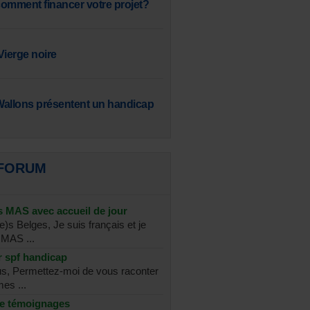
omment financer votre projet?
 Vierge noire
Wallons présentent un handicap
 FORUM
 MAS avec accueil de jour
)s Belges, Je suis français et je
 MAS ...
 spf handicap
us, Permettez-moi de vous raconter
es ...
de témoignages