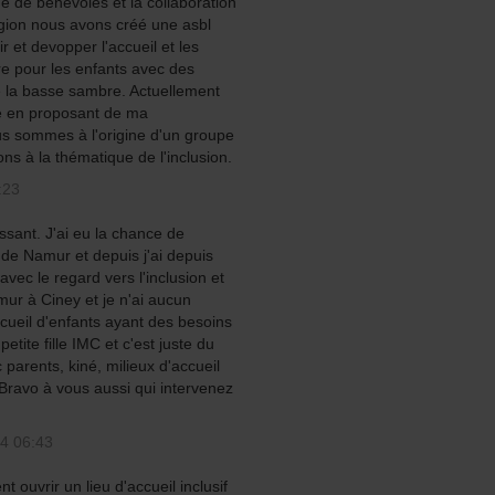
e de bénévoles et la collaboration
gion nous avons créé une asbl
ir et devopper l'accueil et les
re pour les enfants avec des
e la basse sambre. Actuellement
é en proposant de ma
us sommes à l'origine d'un groupe
ons à la thématique de l'inclusion.
:23
ssant. J'ai eu la chance de
 de Namur et depuis j'ai depuis
vec le regard vers l'inclusion et
ur à Ciney et je n'ai aucun
accueil d'enfants ayant des besoins
tite fille IMC et c'est juste du
 parents, kiné, milieux d'accueil
Bravo à vous aussi qui intervenez
4 06:43
 ouvrir un lieu d'accueil inclusif