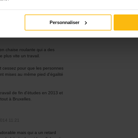
.
l'enseignement spécialisée.
Personnaliser
ntaux légers en vue de décrocher
. vous êtes confrontés à des
n chaise roulante qui a des
 plus vite un travail.
nt cessez pour que les personnes
ent mises au même pied d'égalité
ravail de fin d'études en 2013 et
tout à Bruxelles.
014 11:21
adorable mais qui a un retard