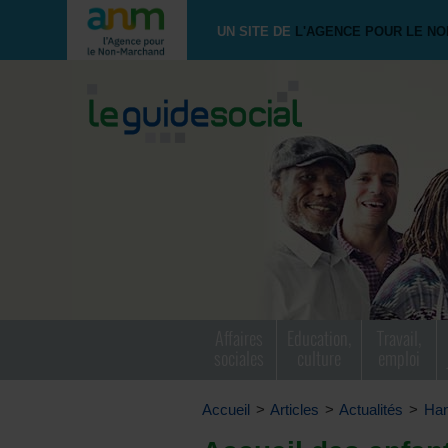
UN SITE DE
L'AGENCE POUR LE N
Affaires
Education,
Travail,
sociales
culture
emploi
Accueil
>
Articles
>
Actualités
>
Han