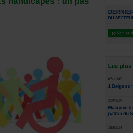
ts handicapés : un pas
DERNIE
DU SECTEU
Voir les 
Les plus
07/11/07
1 Belge sur
21/03/20
Masques bucc
patron du 
15/01/14