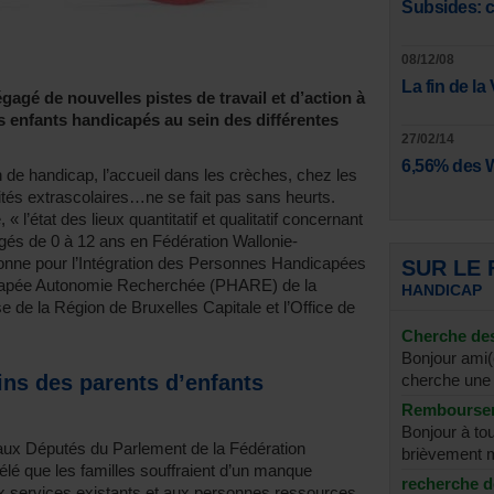
Subsides: c
08/12/08
La fin de la
agé de nouvelles pistes de travail et d’action à
es enfants handicapés au sein des différentes
27/02/14
6,56% des 
n de handicap, l’accueil dans les crèches, chez les
ivités extrascolaires…ne se fait pas sans heurts.
 l’état des lieux quantitatif et qualitatif concernant
âgés de 0 à 12 ans en Fédération Wallonie-
onne pour l’Intégration des Personnes Handicapées
SUR LE
capée Autonomie Recherchée (PHARE) de la
HANDICAP
e la Région de Bruxelles Capitale et l’Office de
Cherche des
Bonjour ami(e
ins des parents d’enfants
cherche une
Rembourser
Bonjour à to
 aux Députés du Parlement de la Fédération
brièvement m
élé que les familles souffraient d’un manque
recherche 
aux services existants et aux personnes ressources