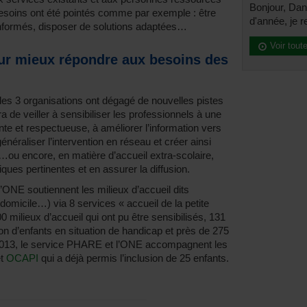
Bonjour, Dans
esoins ont été pointés comme par exemple : être
d'année, je r
informés, disposer de solutions adaptées…
Voir tout
ur mieux répondre aux besoins des
 les 3 organisations ont dégagé de nouvelles pistes
ira de veiller à sensibiliser les professionnels à une
te et respectueuse, à améliorer l’information vers
généraliser l’intervention en réseau et créer ainsi
…ou encore, en matière d’accueil extra-scolaire,
tiques pertinentes et en assurer la diffusion.
’ONE soutiennent les milieux d’accueil dits
domicile…) via 8 services « accueil de la petite
0 milieux d’accueil qui ont pu être sensibilisés, 131
on d’enfants en situation de handicap et près de 275
2013, le service PHARE et l’ONE accompagnent les
et
OCAPI
qui a déjà permis l’inclusion de 25 enfants.