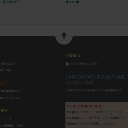
est lancé !
du soin
TARIFS
 un stage
Formules et tarifs
un stage
CARTOGRAPHIE POLITIQUE
DU SECTEUR
LAT
Ministres en charge et compétences
 un bénévolat
un bénévolat
VISITEZ MONASBL.BE
OFIL
La plate-forme qui accompagne les
responsables d’ASBL dans toutes les
n profil
étapes de leur ASBL : création,
s alertes mails