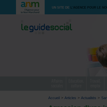
UN SITE DE
L'AGENCE POUR LE N
Affaires
Education,
Travail,
sociales
culture
emploi
Accueil
>
Articles
>
Actualités
>
San