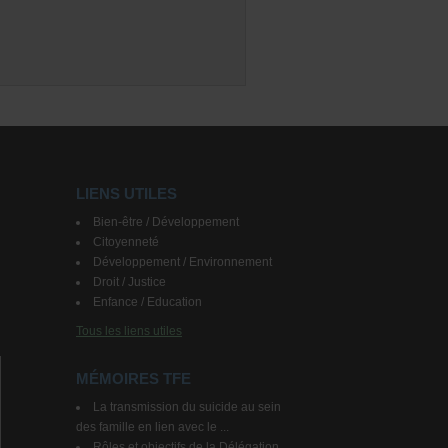
LIENS UTILES
Bien-être / Développement
Citoyenneté
Développement / Environnement
Droit / Justice
Enfance / Education
Tous les liens utiles
MÉMOIRES TFE
La transmission du suicide au sein
des famille en lien avec le ...
Rôles et objectifs de la Délégation