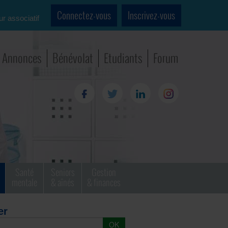
Connectez-vous
Inscrivez-vous
ur associatif
Annonces
Bénévolat
Etudiants
Forum
Santé
Seniors
Gestion
mentale
& aînés
& finances
er