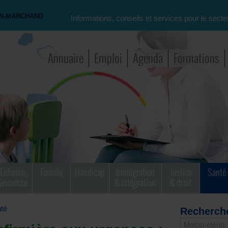
ON-MARCHAND
Informations, conseils et services pour le secte
Annuaire
Emploi
Agenda
Formations
Enfance,
Famille
Handicap
Immigration
Justice
Santé
jeunesse
& intégration
& droit
té
Recherch