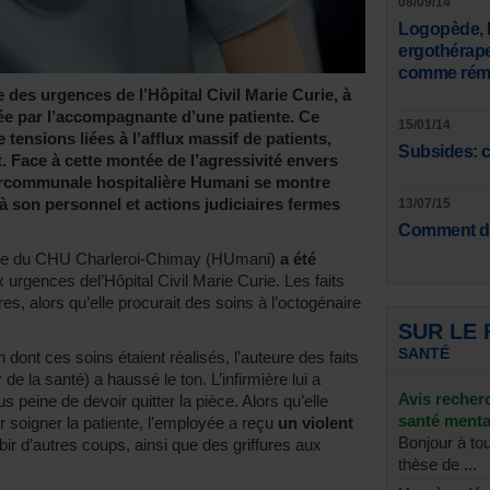
08/09/14
Logopède, k
ergothérap
comme rému
des urgences de l’Hôpital Civil Marie Curie, à
ée par l’accompagnante d’une patiente. Ce
15/01/14
 tensions liées à l’afflux massif de patients,
Subsides: c
 Face à cette montée de l’agressivité envers
ntercommunale hospitalière Humani se montre
à son personnel et actions judiciaires fermes
13/07/15
Comment de
ère du CHU Charleroi-Chimay (HUmani)
a été
ux urgences del’Hôpital Civil Marie Curie. Les faits
res, alors qu’elle procurait des soins à l’octogénaire
SUR LE
SANTÉ
 dont ces soins étaient réalisés, l’auteure des faits
 de la santé) a haussé le ton. L’infirmière lui a
Avis recher
eine de devoir quitter la pièce. Alors qu’elle
santé menta
ur soigner la patiente, l’employée a reçu
un violent
Bonjour à to
bir d’autres coups, ainsi que des griffures aux
thèse de ...