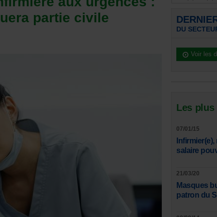
nfirmière aux urgences :
era partie civile
DERNIE
DU SECTEU
Voir les 
Les plus
07/01/15
Infirmier(e)
salaire pou
21/03/20
Masques bucc
patron du 