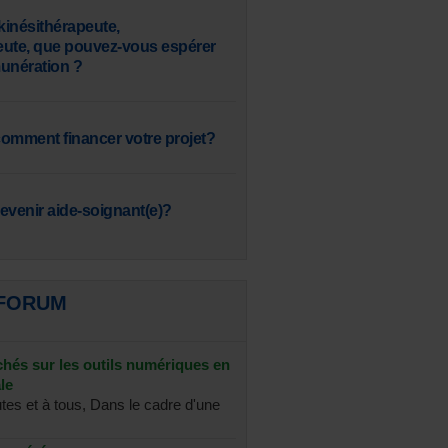
inésithérapeute,
eute, que pouvez-vous espérer
nération ?
omment financer votre projet?
venir aide-soignant(e)?
 FORUM
chés sur les outils numériques en
le
utes et à tous, Dans le cadre d'une