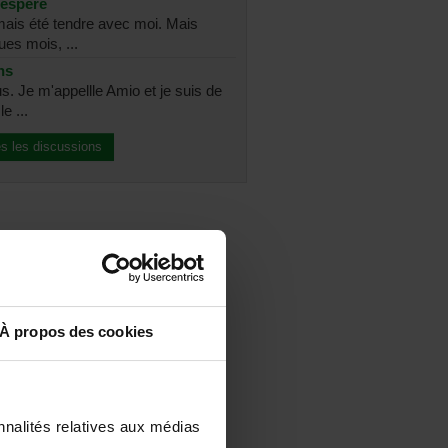
sespéré
amais été tendre avec moi. Mais
ues mois, ...
ns
s. Je m'appellle Amio et je suis de
e ...
es les discussions
À propos des cookies
nnalités relatives aux médias