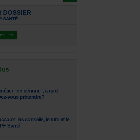
R DOSSIER
R SANTÉ
dossiers
 lus
, métier "en pénurie", à quel
vez-vous prétendre?
aux: les conseils, le tuto et le
SPF Santé