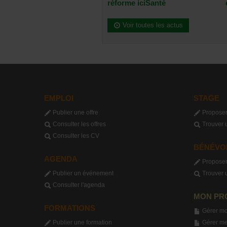
réforme iciSanté
Voir toutes les actus
EMPLOI
STAGE
Publier une offre
Proposer
Consulter les offres
Trouver 
Consulter les CV
BÉNÉVO
AGENDA
Proposer
Publier un événement
Trouver 
Consulter l'agenda
MON PR
FORMATIONS
Gérer mo
Publier une formation
Gérer me