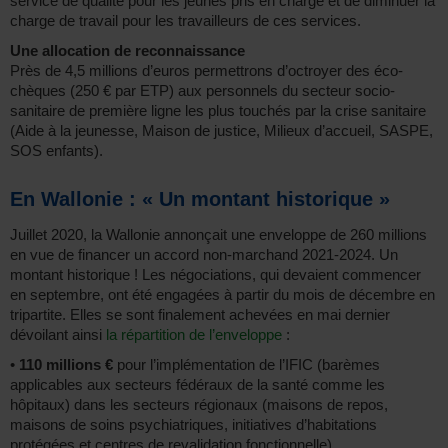
service de qualité pour les jeunes pris en charge et de diminuer la
charge de travail pour les travailleurs de ces services.
Une allocation de reconnaissance
Près de 4,5 millions d’euros permettrons d’octroyer des éco-
chèques (250 € par ETP) aux personnels du secteur socio-
sanitaire de première ligne les plus touchés par la crise sanitaire
(Aide à la jeunesse, Maison de justice, Milieux d’accueil, SASPE,
SOS enfants).
En Wallonie : « Un montant historique »
Juillet 2020, la Wallonie annonçait une enveloppe de 260 millions
en vue de financer un accord non-marchand 2021-2024. Un
montant historique ! Les négociations, qui devaient commencer
en septembre, ont été engagées à partir du mois de décembre en
tripartite. Elles se sont finalement achevées en mai dernier
dévoilant ainsi
la répartition de l’enveloppe
:
•
110 millions €
pour l’implémentation de l’IFIC (barèmes
applicables aux secteurs fédéraux de la santé comme les
hôpitaux) dans les secteurs régionaux (maisons de repos,
maisons de soins psychiatriques, initiatives d’habitations
protégées et centres de revalidation fonctionnelle).