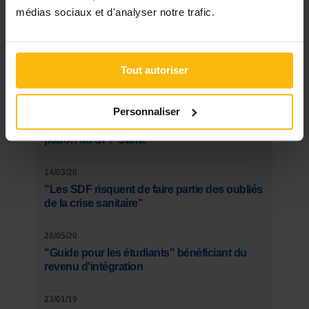
médias sociaux et d'analyser notre trafic.
Les plus lus
05/05/21
Tout autoriser
Les formations pour devenir assistant social
21/03/20
Personnaliser
Masques buccaux: les conseils, le tuto et le
patron du SPF Santé
14/03/20
"Les SDF risquent de faire partie des oubliés
de la crise sanitaire"
28/05/20
"Guide pour les étudiants" bénéficiant du
revenu d'intégration
23/01/19