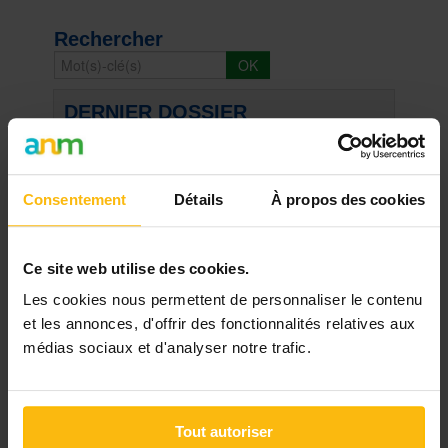
Rechercher
DERNIER DOSSIER
DU SECTEUR ENFANCE, JEUNESSE
Voir les dossiers
Consentement
Détails
À propos des cookies
Ce site web utilise des cookies.
Les plus lus
Les cookies nous permettent de personnaliser le contenu
et les annonces, d'offrir des fonctionnalités relatives aux
21/03/20
médias sociaux et d'analyser notre trafic.
Masques buccaux: les conseils, le tuto et le
patron du SPF Santé
15/01/14
Tout autoriser