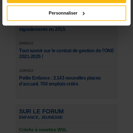
Subsides: comment financer votre projet?
Personnaliser
27/06/16
Maltraitance infantile : augmentation des
signalements en 2015
29/06/21
Tout savoir sur le contrat de gestion de l’ONE
2021-2025 !
12/04/22
Petite Enfance : 3.143 nouvelles places
d’accueil, 700 emplois créés
SUR LE FORUM
ENFANCE, JEUNESSE
Crèche à remettre WSL