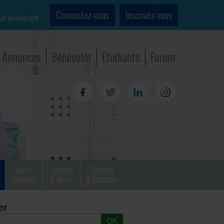
Connectez-vous
Inscrivez-vous
ur associatif
Annonces
Bénévolat
Etudiants
Forum
Santé
Seniors
Gestion
mentale
& aînés
& finances
er