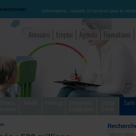
ON-MARCHAND
Informations, conseils et services pour le secte
Annuaire
Emploi
Agenda
Formations
Enfance,
Famille
Handicap
Immigration
Justice
Santé
jeunesse
& intégration
& droit
té
Recherch