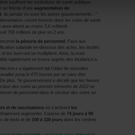
t souffrent les institutions de santé publique.
 se félicite d’une
augmentation de
9
, du jamais vu sous les autres gouvernements : “
lémentaires seront investis dans les soins de santé
e aura atteint au moins 5,6 milliards
 soit 700 millions de plus en 2 ans.
oncerne
la pénurie de personnel.
Face aux
ratification salariale en-dessous des actes, les études
 les burn-out se multiplient. Ainsi, la main
ible rapidement se trouve auprès des étudiant.e.s.
ier.ère.s a également fait l’objet de nouvelles
ravailler jusqu’à 475 heures par an sans être
 De plus, “
le gouvernement a décidé que les heures
 secteur des soins au premier trimestre de 2022 ne
 besoin de personnel dans le secteur des soins se
sts et de vaccinations
où s’activent
les
défraiement augmenter. Il passe de
74 jours à 90
s de tests et de
100 à 116 jours
dans les centres
sion professionnelle : se former pour atténuer la