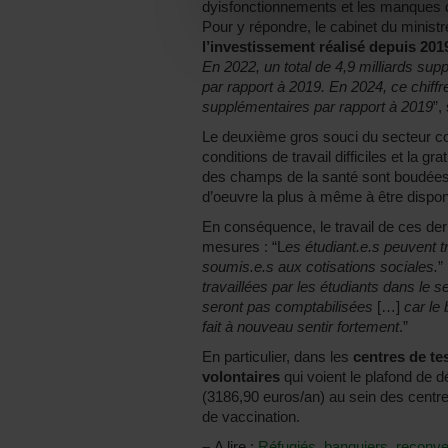
dyisfonctionnements et les manques don
Pour y répondre, le cabinet du ministre
l’investissement réalisé depuis 201
En 2022, un total de 4,9 milliards supp
par rapport à 2019. En 2024, ce chiffr
supplémentaires par rapport à 2019
”,
Le deuxième gros souci du secteur c
conditions de travail difficiles et la g
des champs de la santé sont boudées et
d’oeuvre la plus à même à être dispon
En conséquence, le travail de ces dern
mesures : “L
es étudiant.e.s peuvent t
soumis.e.s aux cotisations sociales.
”
travaillées par les étudiants dans le
seront pas comptabilisées
[…]
car le
fait à nouveau sentir fortement
.”
En particulier, dans les
centres de te
volontaires
qui voient le plafond de 
(3186,90 euros/an) au sein des centre
de vaccination.
–
A lire :
Réfugiés, banquiers, reconver