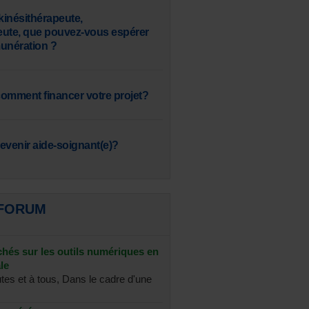
inésithérapeute,
eute, que pouvez-vous espérer
nération ?
omment financer votre projet?
venir aide-soignant(e)?
 FORUM
chés sur les outils numériques en
le
utes et à tous, Dans le cadre d'une