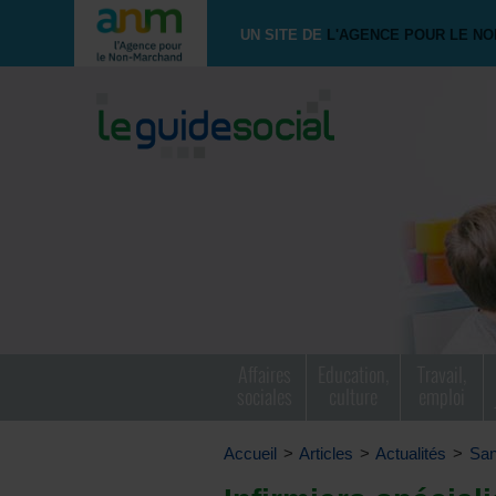
UN SITE DE
L'AGENCE POUR LE N
Affaires
Education,
Travail,
sociales
culture
emploi
Accueil
>
Articles
>
Actualités
>
San