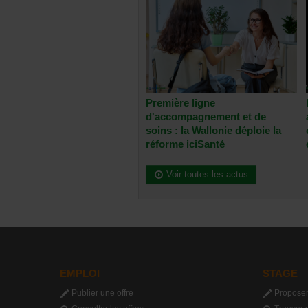
Première ligne
d'accompagnement et de
soins : la Wallonie déploie la
réforme iciSanté
Voir toutes les actus
EMPLOI
STAGE
Publier une offre
Proposer