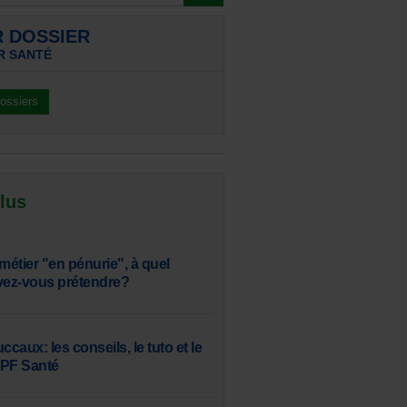
R DOSSIER
R SANTÉ
dossiers
 lus
, métier "en pénurie", à quel
vez-vous prétendre?
aux: les conseils, le tuto et le
SPF Santé