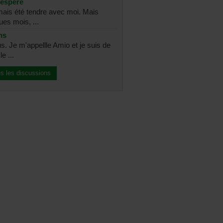
sespéré
amais été tendre avec moi. Mais
ues mois, ...
ns
s. Je m'appellle Amio et je suis de
e ...
es les discussions