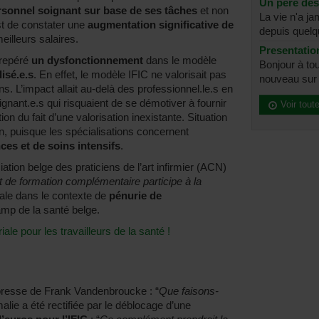
Un père dé
rsonnel soignant sur base de ses tâches
et non
La vie n'a j
st de constater une
augmentation significative de
depuis quelq
eilleurs salaires.
Presentatio
repéré
un dysfonctionnement
dans le modèle
Bonjour à tou
lisé.e.s
. En effet, le modèle IFIC ne valorisait pas
nouveau sur l
s. L’impact allait au-delà des professionnel.le.s en
oignant.e.s qui risquaient de se démotiver à fournir
Voir tout
ion du fait d’une valorisation inexistante. Situation
n, puisque les spécialisations concernent
ces et de soins intensifs
.
tion belge des praticiens de l’art infirmier (ACN)
 de formation complémentaire participe à la
iale dans le contexte de
pénurie de
mp de la santé belge.
ale pour les travailleurs de la santé !
resse de Frank Vandenbroucke : “
Que faisons-
malie a été rectifiée par le déblocage d’une