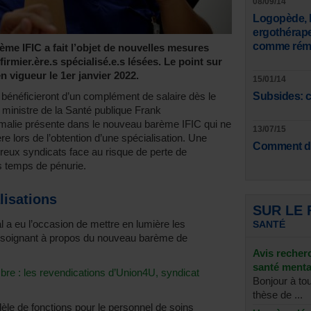
08/09/14
Logopède, k
ergothérap
comme rému
me IFIC a fait l’objet de nouvelles mesures
rmier.ère.s spécialisé.e.s lésées. Le point sur
n vigueur le 1er janvier 2022.
15/01/14
n bénéficieront d’un complément de salaire dès le
Subsides: c
e ministre de la Santé publique Frank
malie présente dans le nouveau barème IFIC qui ne
13/07/15
ère lors de l’obtention d’une spécialisation. Une
Comment de
eux syndicats face au risque de perte de
s temps de pénurie.
lisations
SUR LE
l a eu l’occasion de mettre en lumière les
SANTÉ
 soignant à propos du nouveau barème de
Avis recher
santé menta
bre : les revendications d’Union4U, syndicat
Bonjour à to
thèse de ...
dèle de fonctions pour le personnel de soins