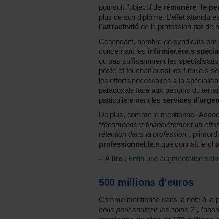
poursuit l’objectif de
rémunérer le pe
plus de son diplôme. L’effet attendu e
l’attractivité
de la profession par de m
Cependant, nombre de syndicats ont 
concernant les
infirmier.ère.s spécia
ou pas suffisamment les spécialisation
poste et touchait aussi les futur.e.s s
les efforts nécessaires à la spécialisat
paradoxale face aux besoins du terrai
particulièrement les
services d’urgen
De plus, comme le mentionne l’Associa
“
récompenser financièrement un effort
rétention dans la profession
”, primord
professionnel.le.s
que connaît le cha
–
A lire
:
Enfin une augmentation salari
500 millions d’euros
Comme mentionné dans la note à la p
nous pour soutenir les soins ?
”, l’ano