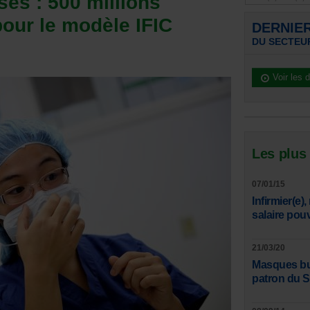
sés : 500 millions
our le modèle IFIC
DERNIE
DU SECTEU
Voir les 
Les plus
07/01/15
Infirmier(e)
salaire pou
21/03/20
Masques bucc
patron du 