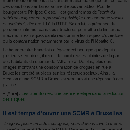
malheureusement pas à la consommation de drogue en rue, dans
des conditions sanitaires souvent épouvantables. Pour le
bourgmestre Philippe Close, il est grand temps de "
sortir du
schéma uniquement répressif et privilégier une approche sociale
et sanitaire
", déclare-t-il à la RTBF. Selon lui, la présence du
personnel infirmier dans ces structures permettra de limiter au
maximum les risques sanitaires comme les risques d’overdose
ou la contamination notamment par le virus de l’Hépatite C.
Le bourgmestre bruxellois a également souligné que depuis
plusieurs semaines, il reçoit de nombreuses plaintes de la part
des habitants du quartier de l’Alhambra. De plus, plusieurs
images montrant une consommation de drogues en rue à
Bruxelles ont été publiées sur les réseaux sociaux. Ainsi, la
création d’une SCMR à Bruxelles sera aussi une réponse à ces
plaintes.
–
[A lire] :
Les StériBornes, une première étape dans la réduction
des risques
Il est temps d’ouvrir une SCMR à Bruxelles
"
Liège va poser un acte courageux, nous devons faire la même
chose
" affirme P. Close à la RTBF. De même, il promet que, s’il