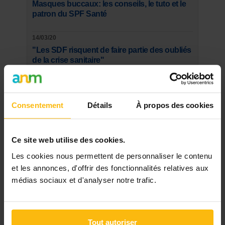
Masques buccaux: les conseils, le tuto et le
patron du SPF Santé
14/03/20
"Les SDF risquent de faire partie des oubliés
de la crise sanitaire"
28/05/20
"Guide pour les étudiants" bénéficiant du
Consentement
Détails
À propos des cookies
revenu d'intégration
23/01/19
Ce site web utilise des cookies.
Molenbeek : des constats accablants sur la
gestion de ses logements sociaux
Les cookies nous permettent de personnaliser le contenu
et les annonces, d'offrir des fonctionnalités relatives aux
médias sociaux et d'analyser notre trafic.
SUR LE FORUM
AFFAIRES SOCIALES
Tout autoriser