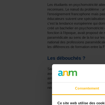
Les étudiants en psychomotricité att
reconnues. Le nœud du problème : un 
l’enseignement francophone mais pas 
éducateurs suivent une spécialisation
c’est la tendance européenne qui domin
créé un bachelier en psychomotricité 
fonction à l’époque, avait proposé de
paramédicale au sens de la loi sur les
national des professions paramédicale
les différences de formation entre la 
Les débouchés ?
Sans titre officiel, ce sont évidemmen
avec des débouchés professionnels, ac
arrivent à travailler en tant qu’indépen
simplement pas envie, après avoir été
nécessaire et qui doit être reconnue 
Consentement
Ce site web utilise des cook