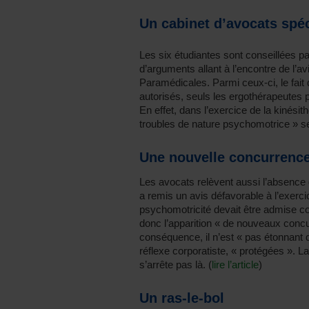
Un cabinet d’avocats spéc
Les six étudiantes sont conseillées p
d’arguments allant à l’encontre de l’a
Paramédicales. Parmi ceux-ci, le fait q
autorisés, seuls les ergothérapeutes p
En effet, dans l’exercice de la kinésit
troubles de nature psychomotrice » ser
Une nouvelle concurrenc
Les avocats relèvent aussi l’absence
a remis un avis défavorable à l’exercic
psychomotricité devait être admise c
donc l’apparition « de nouveaux conc
conséquence, il n’est « pas étonnant 
réflexe corporatiste, « protégées ». 
s’arrête pas là. (
lire l’article
)
Un ras-le-bol