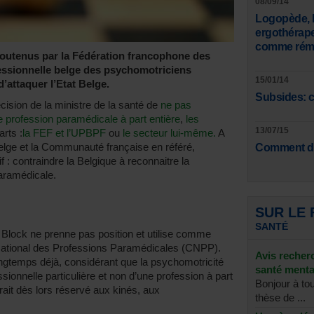
08/09/14
Logopède, k
ergothérap
comme rému
soutenus par la Fédération francophone des
fessionnelle belge des psychomotriciens
15/01/14
attaquer l’Etat Belge.
Subsides: c
écision de la ministre de la santé de
ne pas
 profession paramédicale à part entière
,
les
13/07/15
rts :
la FEF et l’UPBPF
ou
le secteur lui-même.
A
belge et la Communauté française en référé,
Comment de
if : contraindre la Belgique à reconnaitre la
aramédicale.
SUR LE
SANTÉ
 Block ne prenne pas position et utilise comme
l National des Professions Paramédicales (CNPP).
Avis recher
ngtemps déjà, considérant que la psychomotricité
santé menta
essionnelle particulière et non d’une profession à part
Bonjour à to
erait dès lors réservé aux kinés, aux
thèse de ...