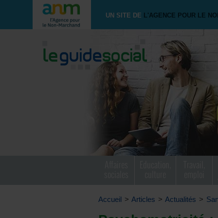
UN SITE DE
L'AGENCE POUR LE N
Affaires
Education,
Travail,
sociales
culture
emploi
Accueil
>
Articles
>
Actualités
>
San