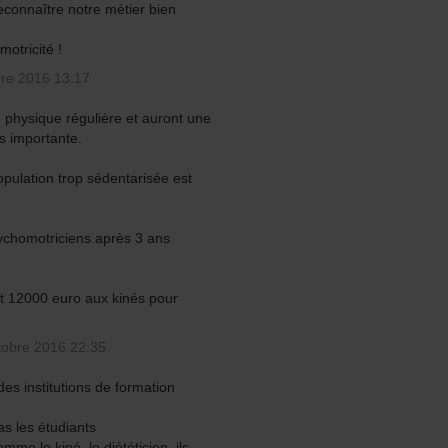
econnaître notre métier bien
otricité !
bre 2016 13:17
é physique régulière et auront une
s importante.
opulation trop sédentarisée est
ychomotriciens après 3 ans
it 12000 euro aux kinés pour
tobre 2016 22:35
es institutions de formation
as les étudiants
omme le kiné, le diététicien, ils