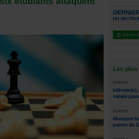
six étudiants attaquent
DERNIE
DU SECTEU
Voir les 
Les plus
07/01/15
Infirmier(e)
salaire pou
21/03/20
Masques bucc
patron du 