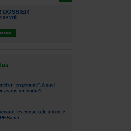
R DOSSIER
R SANTÉ
dossiers
 lus
, métier "en pénurie", à quel
vez-vous prétendre?
aux: les conseils, le tuto et le
SPF Santé