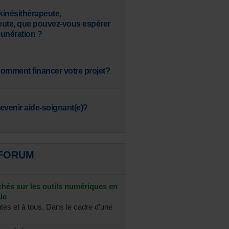
inésithérapeute,
eute, que pouvez-vous espérer
nération ?
omment financer votre projet?
venir aide-soignant(e)?
 FORUM
chés sur les outils numériques en
le
utes et à tous, Dans le cadre d'une