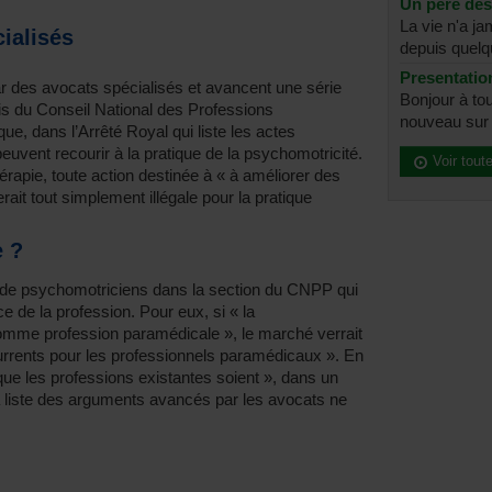
Un père dé
La vie n'a j
ialisés
depuis quelq
Presentatio
ar des avocats spécialisés et avancent une série
Bonjour à tou
vis du Conseil National des Professions
nouveau sur l
ue, dans l’Arrêté Royal qui liste les actes
euvent recourir à la pratique de la psychomotricité.
Voir tout
hérapie, toute action destinée à « à améliorer des
ait tout simplement illégale pour la pratique
e ?
 de psychomotriciens dans la section du CNPP qui
e de la profession. Pour eux, si « la
omme profession paramédicale », le marché verrait
urrents pour les professionnels paramédicaux ». En
que les professions existantes soient », dans un
La liste des arguments avancés par les avocats ne