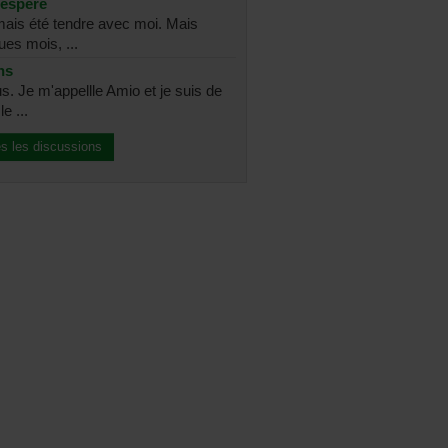
sespéré
amais été tendre avec moi. Mais
ues mois, ...
ns
s. Je m'appellle Amio et je suis de
e ...
es les discussions