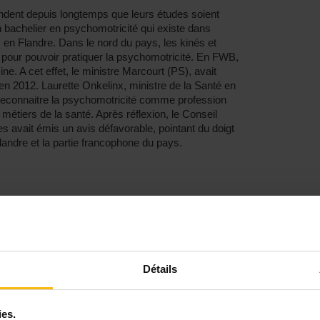
endent depuis longtemps que leurs études soient
bachelier en psychomotricité qui existe dans
en Flandre. Dans le nord du pays, les kinés et
 pour pouvoir pratiquer la psychomotricité. En FWB,
e. A cet effet, le ministre Marcourt (PS), avait
en 2012. Laurette Onkelinx, ministre de la Santé en
 reconnaitre la psychomotricité comme profession
 métiers de la santé. Après réflexion, le Conseil
s avait émis un avis défavorable, pointant du doigt
Flandre et la partie francophone du pays.
t plusieurs centaines d’étudiants qui se retrouvent
adémiques et de mobilité restreints. Si certains
dants ou à se reconvertir, d’autres n’en ont tout
 formé pour une profession qu’ils estiment
comme à part entière.
Détails
ies.