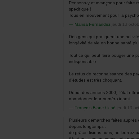
Pensons-y et avançons pour faire r
spécifique !
Tous en mouvement pour la psychom
Marisa Fernandez
jeudi 13 octo
Des gens qui pratiquent une activit
longévité de vie en bonne santé plu
Tout ce qui peut faire bouger une p
indispensable.
Le refus de reconnaissance des ps
d'études est très choquant.
Début des années 2000, l'état offra
abandonner leur numéro inami...
François Blanc / kiné
jeudi 13 oc
Plusieurs démarches faites auprès d
depuis longtemps :
de grâce disions nous, ne leurrez p
il faut qu'ils soient conscients que c