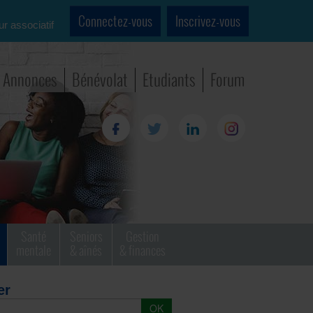
Connectez-vous
Inscrivez-vous
ur associatif
Annonces
Bénévolat
Etudiants
Forum
Santé
Seniors
Gestion
mentale
& aînés
& finances
er