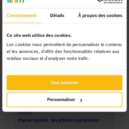
Consentement
Détails
À propos des cookies
Les plus lus
Ce site web utilise des cookies.
21/03/20
Les cookies nous permettent de personnaliser le contenu
Masques buccaux: les conseils, le tuto et le
et les annonces, d'offrir des fonctionnalités relatives aux
patron du SPF Santé
médias sociaux et d'analyser notre trafic.
09/09/14
Directeur de crèche ou puéricultrice, quelle
rémunération en début et fin de carrière ?
Tout autoriser
24/09/08
Nouvelle crèche à Ixelles
Personnaliser
07/03/02
Pause carrière : les primes augmentent