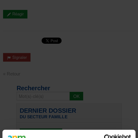
Réagir
Signaler
« Retour
Rechercher
DERNIER DOSSIER
DU SECTEUR FAMILLE
Voir les dossiers