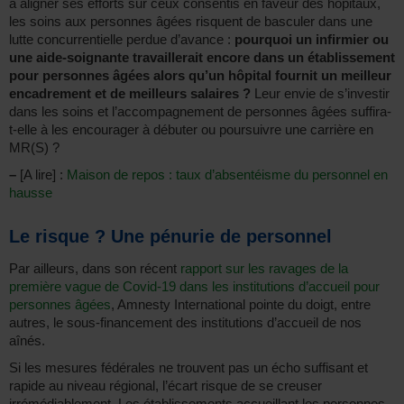
à aligner ses efforts sur ceux consentis en faveur des hôpitaux,
les soins aux personnes âgées risquent de basculer dans une
lutte concurrentielle perdue d’avance :
pourquoi un infirmier ou
une aide-soignante travaillerait encore dans un établissement
pour personnes âgées alors qu’un hôpital fournit un meilleur
encadrement et de meilleurs salaires ?
Leur envie de s’investir
dans les soins et l’accompagnement de personnes âgées suffira-
t-elle à les encourager à débuter ou poursuivre une carrière en
MR(S) ?
–
[A lire] :
Maison de repos : taux d’absentéisme du personnel en
hausse
Le risque ? Une pénurie de personnel
Par ailleurs, dans son récent
rapport sur les ravages de la
première vague de Covid-19 dans les institutions d’accueil pour
personnes âgées
, Amnesty International pointe du doigt, entre
autres, le sous-financement des institutions d’accueil de nos
aînés.
Si les mesures fédérales ne trouvent pas un écho suffisant et
rapide au niveau régional, l’écart risque de se creuser
irrémédiablement. Les établissements accueillant les personnes