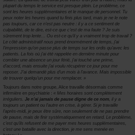
plupart du temps le service est presque plein. Le problème, ce
sont les heures supplémentaires et le manque de personnel. Tu
peux noter les heures quand tu finis plus tard, mais je ne le note
pas toujours, car ce n’est pas neutre : il y a ce sentiment de
culpabilité, de te dire, est-ce que c’est de ma faute ? Je suis
sûrement trop lente… Ou est-ce qu’il y a vraiment trop de travail ?
Le côté administratif nous prend énormément de temps, j’ai
l’impression qu’on passe plus de temps sur les ordis qu’avec les
patients. La fois où j’ai été rappelée en dernière minute pour
combler une absence un jour férié, j’ai touché une prime,
d’accord, mais ensuite j’ai voulu récupérer ce jour pour me
reposer. J’ai demandé plus d’un mois à l’avance. Mais impossible
de trouver quelqu’un pour me remplacer. »
Toujours dans notre groupe, Alice travaille désormais comme
infirmière en psychiatrie :
« Mes horaires sont complètement
irréguliers.
Je n’ai jamais de pause digne de ce nom
, il y a
toujours un patient ou l’autre en crise, à gérer. Si je travaille
l’après-midi, je peux être sûre, non seulement de ne pas prendre
de pause, mais de finir systématiquement en retard. Le problème,
c’est qu’ils refusent de me payer mes heures supplémentaires,
c’est une bataille avec la direction, je me sens menée en