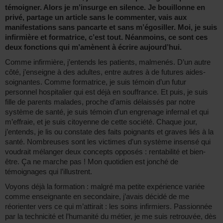
témoigner. Alors je m’insurge en silence. Je bouillonne en
privé, partage un article sans le commenter, vais aux
manifestations sans pancarte et sans m’égosiller. Moi, je suis
infirmière et formatrice, c’est tout. Néanmoins, ce sont ces
deux fonctions qui m’amènent à écrire aujourd’hui.
Comme infirmière, j’entends les patients, malmenés. D’un autre
côté, j’enseigne à des adultes, entre autres à de futures aides-
soignantes. Comme formatrice, je suis témoin d’un futur
personnel hospitalier qui est déjà en souffrance. Et puis, je suis
fille de parents malades, proche d’amis délaissés par notre
système de santé, je suis témoin d’un engrenage infernal et qui
m’effraie, et je suis citoyenne de cette société. Chaque jour,
j’entends, je lis ou constate des faits poignants et graves liés à la
santé. Nombreuses sont les victimes d’un système insensé qui
voudrait mélanger deux concepts opposés : rentabilité et bien-
être. Ça ne marche pas ! Mon quotidien est jonché de
témoignages qui l’illustrent.
Voyons déjà la formation : malgré ma petite expérience variée
comme enseignante en secondaire, j’avais décidé de me
réorienter vers ce qui m’attirait : les soins infirmiers. Passionnée
par la technicité et l’humanité du métier, je me suis retrouvée, dès