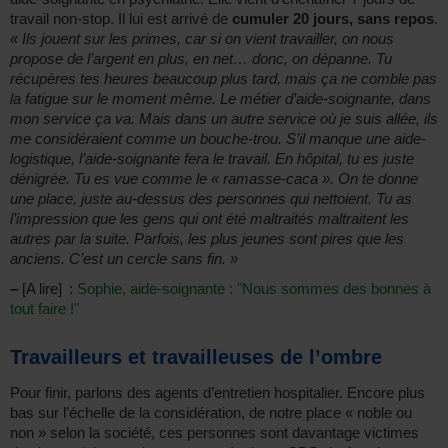
travail non-stop. Il lui est arrivé de
cumuler 20 jours, sans repos
.
« Ils jouent sur les primes, car si on vient travailler, on nous
propose de l’argent en plus, en net… donc, on dépanne. Tu
récupères tes heures beaucoup plus tard, mais ça ne comble pas
la fatigue sur le moment même. Le métier d’aide-soignante, dans
mon service ça va. Mais dans un autre service où je suis allée, ils
me considéraient comme un bouche-trou. S’il manque une aide-
logistique, l’aide-soignante fera le travail. En hôpital, tu es juste
dénigrée. Tu es vue comme le « ramasse-caca ». On te donne
une place, juste au-dessus des personnes qui nettoient. Tu as
l’impression que les gens qui ont été maltraités maltraitent les
autres par la suite. Parfois, les plus jeunes sont pires que les
anciens. C’est un cercle sans fin. »
–
[A lire] :
Sophie, aide-soignante : "Nous sommes des bonnes à
tout faire !"
Travailleurs et travailleuses de l’ombre
Pour finir, parlons des agents d’entretien hospitalier. Encore plus
bas sur l’échelle de la considération, de notre place « noble ou
non » selon la société, ces personnes sont davantage victimes