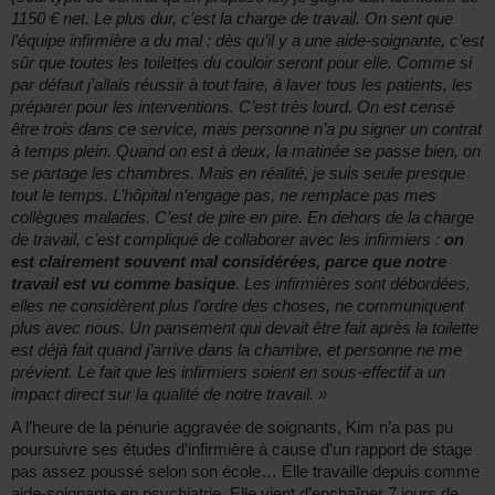
1150 € net. Le plus dur, c’est la charge de travail. On sent que
l’équipe infirmière a du mal : dès qu’il y a une aide-soignante, c’est
sûr que toutes les toilettes du couloir seront pour elle. Comme si
par défaut j’allais réussir à tout faire, à laver tous les patients, les
préparer pour les interventions. C’est très lourd. On est censé
être trois dans ce service, mais personne n’a pu signer un contrat
à temps plein. Quand on est à deux, la matinée se passe bien, on
se partage les chambres. Mais en réalité, je suis seule presque
tout le temps. L’hôpital n’engage pas, ne remplace pas mes
collègues malades. C’est de pire en pire. En dehors de la charge
de travail, c’est compliqué de collaborer avec les infirmiers :
on
est clairement souvent mal considérées, parce que notre
travail est vu comme basique
. Les infirmières sont débordées,
elles ne considèrent plus l’ordre des choses, ne communiquent
plus avec nous. Un pansement qui devait être fait après la toilette
est déjà fait quand j’arrive dans la chambre, et personne ne me
prévient. Le fait que les infirmiers soient en sous-effectif a un
impact direct sur la qualité de notre travail. »
A l’heure de la pénurie aggravée de soignants, Kim n’a pas pu
poursuivre ses études d’infirmière à cause d’un rapport de stage
pas assez poussé selon son école… Elle travaille depuis comme
aide-soignante en psychiatrie. Elle vient d’enchaîner 7 jours de