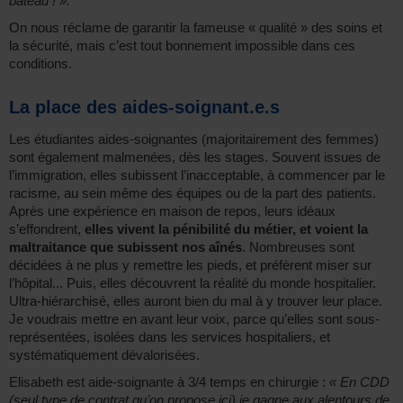
bateau ! ».
On nous réclame de garantir la fameuse « qualité » des soins et
la sécurité, mais c’est tout bonnement impossible dans ces
conditions.
La place des aides-soignant.e.s
Les étudiantes aides-soignantes (majoritairement des femmes)
sont également malmenées, dès les stages. Souvent issues de
l’immigration, elles subissent l’inacceptable, à commencer par le
racisme, au sein même des équipes ou de la part des patients.
Après une expérience en maison de repos, leurs idéaux
s’effondrent,
elles vivent la pénibilité du métier, et voient la
maltraitance que subissent nos aînés
. Nombreuses sont
décidées à ne plus y remettre les pieds, et préfèrent miser sur
l’hôpital... Puis, elles découvrent la réalité du monde hospitalier.
Ultra-hiérarchisé, elles auront bien du mal à y trouver leur place.
Je voudrais mettre en avant leur voix, parce qu’elles sont sous-
représentées, isolées dans les services hospitaliers, et
systématiquement dévalorisées.
Elisabeth est aide-soignante à 3/4 temps en chirurgie :
« En CDD
(seul type de contrat qu’on propose ici) je gagne aux alentours de