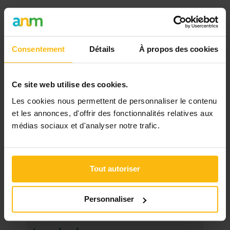
Consentement
Détails
À propos des cookies
Signaler
« Retour
Ce site web utilise des cookies.
Rechercher
Les cookies nous permettent de personnaliser le contenu
et les annonces, d'offrir des fonctionnalités relatives aux
médias sociaux et d'analyser notre trafic.
DERNIER DOSSIER
DU SECTEUR EDUCATION, CULTURE
Tout autoriser
Voir les dossiers
Personnaliser