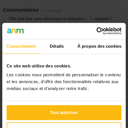
Commentaires
- 1 message
"Elle doit être sans rétribution ni obligation"... Í rappeler Í
certains CPAS et Í ce cher Mr Borsus...
Bomy
mercredi 12 juillet 2017 19:05
Réagir
Consentement
Détails
À propos des cookies
Ce site web utilise des cookies.
Les cookies nous permettent de personnaliser le contenu
et les annonces, d'offrir des fonctionnalités relatives aux
Signaler
médias sociaux et d'analyser notre trafic.
« Retour
Tout autoriser
Rechercher