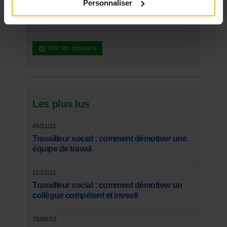
Personnaliser
DERNIER DOSSIER
DU SECTEUR AFFAIRES SOCIALES
Voir les dossiers
Les plus lus
05/11/21
Travailleur social : comment démotiver une
équipe de travail
11/10/21
Travailleur social : comment démotiver un
collègue compétent et investi
30/08/18