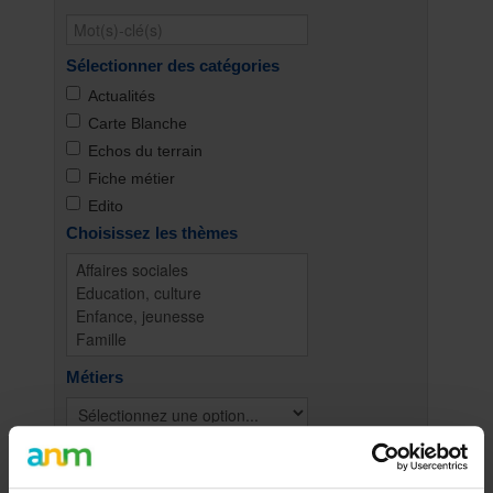
Sélectionner des catégories
Actualités
Carte Blanche
Echos du terrain
Fiche métier
Edito
Choisissez les thèmes
Métiers