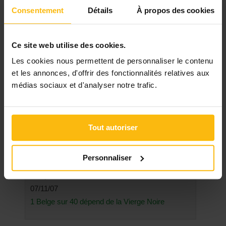
Consentement
Détails
À propos des cookies
LES PLUS LUS
Ce site web utilise des cookies.
Les cookies nous permettent de personnaliser le contenu
03/04/09
et les annonces, d'offrir des fonctionnalités relatives aux
Le trouble de l’attachement
médias sociaux et d'analyser notre trafic.
18/11/25
Troubles de l’attachement : des indices pour les
détecter
17/03/20
Tout autoriser
Éducateurs, travailleurs sociaux… les oubliés de
la crise sanitaire
Personnaliser
23/06/10
Les possibilités de rémunération dans une ASBL
07/11/07
1 Belge sur 40 dépend de la Vierge Noire