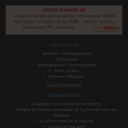
VISITEZ MONASBL.BE
La plate-forme qui accompagne les responsables d’ASBL
dans toutes les étapes de leur ASBL : création, gestion,
financement, RH, marketing...
LIENS UTILES
Bien-être / Développement
Citoyenneté
Développement / Environnement
Droit / Justice
Enfance / Education
Tous les liens utiles
MÉMOIRES TFE
L\'adoption, une histoire de rencontres.
Analyse de diverses techniques de la prise de notes des
étudiants ...
Le phénomène de la voyance
voyage en tout sens