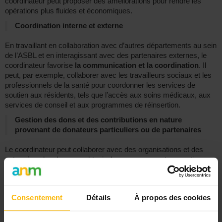
coordinateur peut proposer des améliorations pour rendre les
opérations plus fluides et économiques.
Coordination interne et externe
En travaillant en collaboration avec d’autres départements au sein
de l’ASBL et en interagissant avec des partenaires externes, le
coordinateur favorise
la communication et la coordination
. Il
peut, par exemple, collaborer avec les travailleurs sociaux et les
professionnels de la santé pour coordonner les services de
soutien aux résidents, tels que l’accès aux soins médicaux, aux
services de conseil et aux programmes de réinsertion.
Gestion des dons et des contributions en nature
provenant de donateurs particuliers ou de partenaires
Le coordinateur peut collaborer avec des organisations et des
entreprises locales pour obtenir des ressources et un soutien
supplémentaire. Il est chargé d’assurer la réception des dons
matériels, de veiller à ce que ces derniers soient entreposés et
redistribués.
Consentement
Détails
À propos des cookies
Lire aussi :
Le secteur social/santé vous intéresse ? Découvrez
les formations pour y travailler !