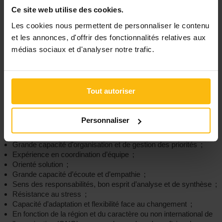
Ce site web utilise des cookies.
Quelles sont les compétences et qualités
Les cookies nous permettent de personnaliser le contenu
requises ?
et les annonces, d'offrir des fonctionnalités relatives aux
Une expérience dans un poste à responsabilité au sein d’un
médias sociaux et d'analyser notre trafic.
service en lien avec la logistique et la technique (architecte,
ingénieur, gestionnaire de chantier, gestion de projet à
orientation technique, etc.) peut vous être demandée ;
Connaissances générales des solutions et produits techniques
Tout autoriser
liés au logement (chauffage, plomberie, accès, électricité, ...) ;
Appréhension du risque et connaissance des protocoles de
prévention des risques techniques dans un logement collectif
Personnaliser
(hygiène, prévention incendie, …) ;
Capacité rédactionnelle ;
Grande capacité d’organisation et de gestion des priorités ;
Expérience en coordination d’équipe ;
Orienté solution ;
Grande capacité d’écoute et d’empathie ;
Sens des responsabilités, bon esprit d’analyse et de synthèse ;
Résistance au stress ;
Capacité d’adaptation et flexibilité face au changement ;
En fonction de la région et du caractère ou non international de