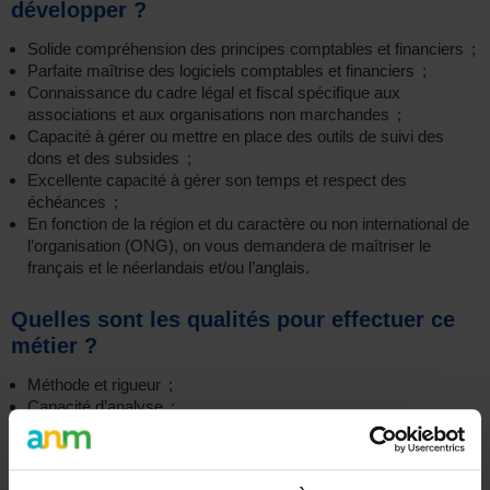
développer ?
Solide compréhension des principes comptables et financiers ;
Parfaite maîtrise des logiciels comptables et financiers ;
Connaissance du cadre légal et fiscal spécifique aux
associations et aux organisations non marchandes ;
Capacité à gérer ou mettre en place des outils de suivi des
dons et des subsides ;
Excellente capacité à gérer son temps et respect des
échéances ;
En fonction de la région et du caractère ou non international de
l’organisation (ONG), on vous demandera de maîtriser le
français et le néerlandais et/ou l’anglais.
Quelles sont les qualités pour effectuer ce
métier ?
Méthode et rigueur ;
Capacité d’analyse ;
Respect de la confidentialité des informations traitées ;
Bonnes capacités de communication ;
Capacité à collaborer efficacement ;