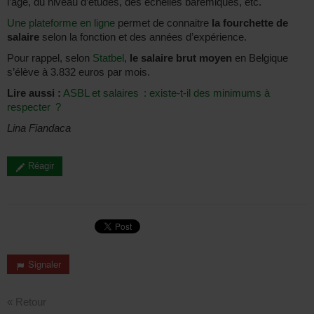
l’âge, du niveau d’études, des échelles barémiques, etc.
Une plateforme en ligne
permet de connaitre
la fourchette de
salaire
selon la fonction et des années d’expérience.
Pour rappel, selon
Statbel
,
le salaire brut moyen
en Belgique
s’élève à 3.832 euros par mois.
Lire aussi :
ASBL et salaires : existe-t-il des minimums à
respecter ?
Lina Fiandaca
Réagir
Signaler
« Retour