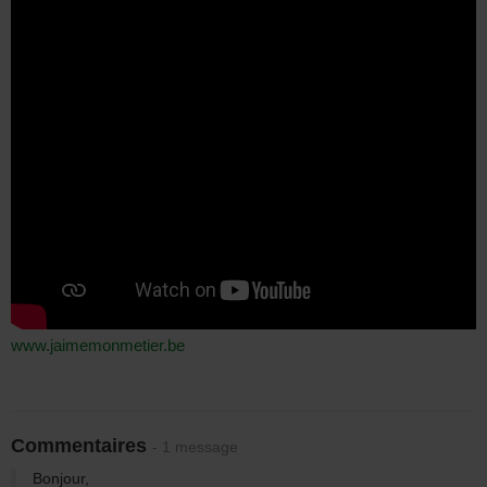
www.jaimemonmetier.be
Commentaires
- 1 message
Bonjour,