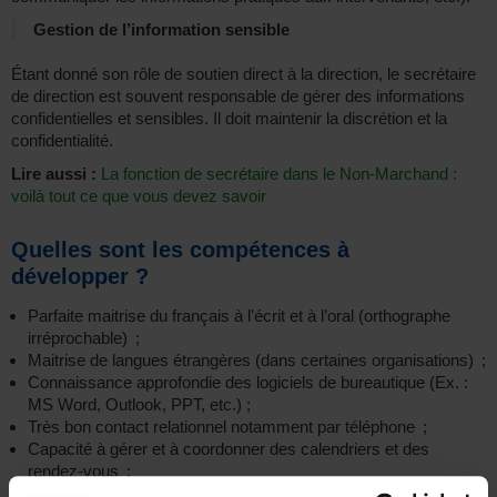
Gestion de l’information sensible
Étant donné son rôle de soutien direct à la direction, le secrétaire
de direction est souvent responsable de gérer des informations
confidentielles et sensibles. Il doit maintenir la discrétion et la
confidentialité.
Lire aussi :
La fonction de secrétaire dans le Non-Marchand :
voilà tout ce que vous devez savoir
Quelles sont les compétences à
développer ?
Parfaite maitrise du français à l’écrit et à l’oral (orthographe
irréprochable) ;
Maitrise de langues étrangères (dans certaines organisations) ;
Connaissance approfondie des logiciels de bureautique (Ex. :
MS Word, Outlook, PPT, etc.) ;
Très bon contact relationnel notamment par téléphone ;
Capacité à gérer et à coordonner des calendriers et des
rendez-vous ;
Maîtrise de la planification d’événements et de réunions ;