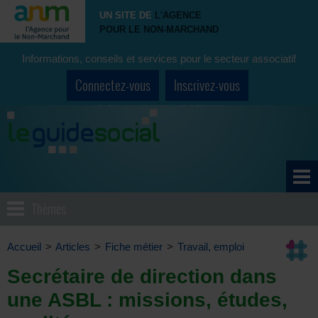
UN SITE DE
L'AGENCE
POUR LE NON-MARCHAND
Informations, conseils et services pour le secteur associatif
Connectez-vous
Inscrivez-vous
Thèmes
Accueil
>
Articles
>
Fiche métier
>
Travail, emploi
Secrétaire de direction dans
une ASBL : missions, études,