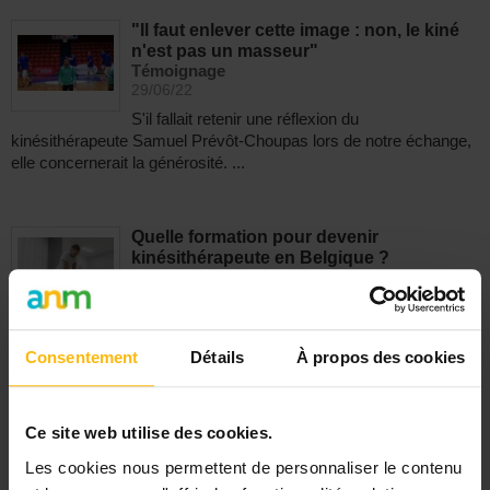
"Il faut enlever cette image : non, le kiné
n'est pas un masseur"
Témoignage
29/06/22
S'il fallait retenir une réflexion du
kinésithérapeute Samuel Prévôt-Choupas lors de notre échange,
elle concernerait la générosité. ...
Quelle formation pour devenir
kinésithérapeute en Belgique ?
Fiche métier
13/05/22
Pour devenir kinésithérapeute en Belgique, une
seule solution : suivre une formation de quatre ans en
Consentement
Détails
À propos des cookies
kinésithérapie, dans ...
Ce site web utilise des cookies.
"C'est très gratifiant quand le patient ou la
patiente se sent vite bien"
Les cookies nous permettent de personnaliser le contenu
Témoignage