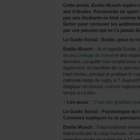
Cette année, Emilie Musch espère o
ans d’études. Passionnée de sport
pas une étudiante en kiné comme les
lâcher pour retrouver les auditoire
par une passion qui ne l’a jamais l
Le Guide Social : Emilie, peux-tu 
Emilie Musch :
Je m’appelle Emilie, j
en
psychologie du travail
et des organi
domaine, j’ai quitté mon emploi pour
également, en parallèle de ce parcour
haut niveau, puisque je pratique le ru
nationale belge de rugby à 7. Aujourd’
Belgique reconnues comme rugbywomen
temps à ce titre.
–
Lire aussi
:
"C’est très gratifiant qu
Le Guide Social : Psychologue du tra
Comment expliques-tu ce parcours
Emilie Musch :
Il faut vraiment reven
intéressée par le corps humain. Je v
première année de médecine à 17 ans. M