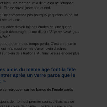
ôt bien. Ma maman, m’a dit que ça ne l’étonnait
it. Elle ne savait juste pas quand.
 il ne comprenait pas pourquoi je quittais un boulot
 et sécurisante…
ssuadée d’avoir fait des études de kiné quand
m’avoir découragée. Il me disait :
“Si je ne t’avais pas
d’hui.”
parcours comme du temps perdu. C’est un chemin
 qui m’a aussi permis d’avoir plein d’autres
sur plein de situations. Au final, je suis encore plus
mes amis du même âge font la fête
entrer après un verre parce que le
. »
 se retrouver sur les bancs de l’école après
jours de mon tout premier cours. J’étais assise
’était un cours de chimie… Je n’avais pas eu de