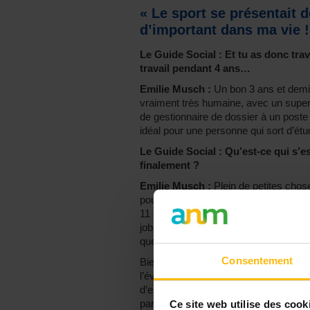
« Le sport se présentait
d’important dans ma vie !
Le Guide Social : Et tu as donc tra
travail pendant 4 ans…
Emilie Musch :
Un bon 3 ans et demi !
vraiment très humaine, avec un super
de gestionnaire de dossier à un poste
idéal pour une personne qui sort d’étu
Le Guide Social : Qu’est-ce qui s’e
finalement ?
Emilie Musch :
Plein de petites chos
poussée à l’introspection. Je vivais a
11 ans. Une rupture est toujours l’occ
job était très sécurisant, très conforta
quelque chose qui me manquait.
Consentement
Bien sûr, il y avait un
côté social, hu
l’évaluation constante des candidats.
d’espoirs, parfois après des années de
parce qu’ils ne correspondaient pas a
Ce site web utilise des cook