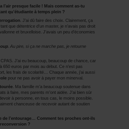
a l’air presque facile ! Mais comment as-tu
tant qu’étudiante à temps plein ?
terrogation
. J’ai dû faire des choix. Clairement, ça
 tant que détentrice d’un master, je n’avais pas droit
allonne et bruxelloise. J’avais un peu d’économies
 coup
. Au pire, si ça ne marche pas, je retourne
u CPAS. J’ai eu beaucoup, beaucoup de chance, car
t à 650 euros par mois au début. Ce n’est pas
rt, les frais de scolarité… Chaque année, j’ai aussi
cole
pour ne pas avoir à payer mon minerval.
ntourée
. Ma famille m’a beaucoup soutenue dans
ts à faire, mes parents m’ont aidée. J’ai bien sûr
devoir à personne, en tous cas, le moins possible.
 vraiment chanceuse de recevoir autant de soutien
le de l’entourage… Comment tes proches ont-ils
 reconversion ?