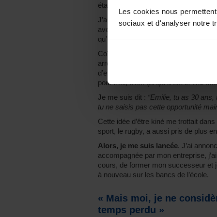
était “meilleur”... Je trouvais ça usant.
Les cookies nous permettent d
J’ai donc commencé à
explorer mes
sociaux et d'analyser notre tr
avons examiné les possibilités de mob
qu’il serait peut-être plus intéressant q
Coïncidence - ou pas - c’est à cette p
arrêt de travail pendant quelque temps
d’entrainement, pas de boulot… Vraim
pour moi, c’est ça qui a été le vrai dé
Je me suis dit :
“Emilie, tu as 30 ans,
tu ne saisis pas cette opportunité main
Cette idée d’être kiné me trottait dan
sport, le rugby, a aussi pris de plus 
Alors, je me suis lancée
. J’ai annon
accompagnée par mon entreprise, j’ai
cours, de former mon successeur et je 
à nouveau sur les bancs de l’école.
« Mais moi, je ne consi
temps perdu »