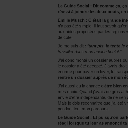
Le Guide Social : Dit comme ça, ça 
réussi à joindre les deux bouts, en 
Emilie Musch :
C’était la grande in
n’a pas été simple. Il faut savoir qu’en
aux aides proposées par les régions w
de côté.
Je me suis dit :
“
tant pis, je tente le
travailler dans mon ancien boulot.”
J’ai donc monté un dossier auprès d
le dossier a été accepté. J’avais droi
énorme pour payer un loyer, le transpo
rentré un dossier auprès de mon é
J’ai aussi eu la chance d’
être bien e
mes choix. Quand j’avais de gros acha
envie d’être indépendante, de ne rien 
Mais je dois reconnaître que j’ai été
pendant tout mon parcours.
Le Guide Social : Et puisqu’on par
réagi lorsque tu leur as annoncé ta