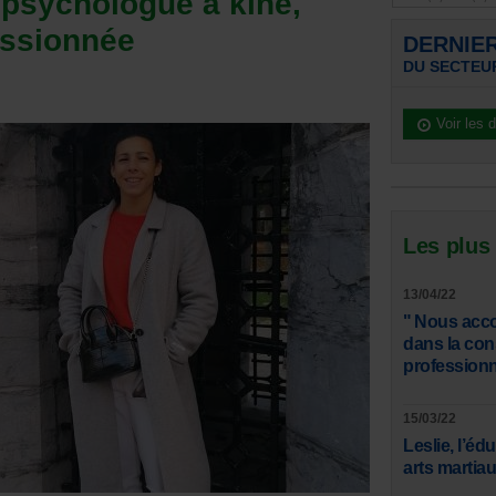
 psychologue à kiné,
assionnée
DERNIE
DU SECTEU
Voir les 
Les plus
13/04/22
" Nous acco
dans la con
professionn
15/03/22
Leslie, l’éd
arts martiau