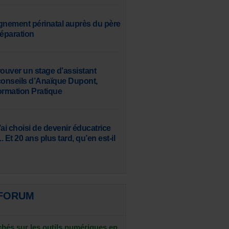
nement périnatal auprès du père
séparation
uver un stage d’assistant
s conseils d’Anaïque Dupont,
ormation Pratique
ai choisi de devenir éducatrice
. Et 20 ans plus tard, qu’en est-il
 FORUM
chés sur les outils numériques en