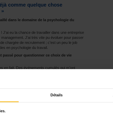
 déjà comme quelque chose
 »
vaillé dans le domaine de la psychologie du
 J’ai eu la chance de travailler dans une entreprise
 management. J’ai très vite pu évoluer pour passer
 de chargée de recrutement ; c’est un peu le job
des en psychologie du travail.
st passé pour questionner ce choix de vie
es en fait. Des événements cumulés qui m’ont
vec quelqu’un et cette relation s’est terminée après
asion de remettre les choses à plat. Et puis, mon
ble, mais il devenait répétitif, après 3 ans… Il y avait
Détails
main
. Mais je n’aimais pas être dans l’analyse, dans
 À force d’avoir devant moi des gens pleins
 galère, et de devoir leur dire “non”, pas forcément
u profil recherché, mais parce que quelqu’un d’autre
ies.