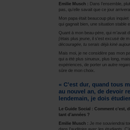
Emilie Musch :
Dans l’ensemble, plut
pas, qu’elle savait que ce jour arrivera
Mon papa était beaucoup plus inquiet ;
qui gagnait bien, une situation stable
Quant à mon beau-père, qui m’avait di
j’étais plus jeune, il s’est excusé de 
découragée, tu serais déjà kiné aujour
Mais moi, je ne considère pas mon 
qui a été plus sinueux, plus long, mais
expériences, de porter un autre regard 
sûre de mon choix.
« C’est dur, quand tous 
au nouvel an, de devoir r
lendemain, je dois étudier
Le Guide Social : Comment c’est, de
tant d’années ?
Emilie Musch :
Je me souviendrai tou
dans l’auditoire avec les étudiants. C