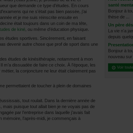
santé menta
 rigueur que demande ce type d’études. En cours
Bonjour à to
’examens qui ne s’était pas bien passée, j’ai
thèse de ...
 l’année et je me suis réinscrite ensuite en
decine était toujours dans un coin de ma tête,
Un père dé
tudes de kiné
, ou même d’éducation physique.
La vie n'a j
depuis quelq
es études sportives. Sincèrement, en faisant
pas devenir autre chose que prof de sport dans une
Presentatio
Bonjour à tou
nouveau sur l
e des études de kinésithérapie, notamment à mon
 Il m’a dissuadée de faire ce choix. À l’époque, les
Voir tout
r métier, la conjoncture ne leur était clairement pas
me permettaient de toucher à plein de domaines
ussissais, tout roulait. Dans la dernière année de
 mais puisque tout allait bien je ne voyais pas de
ngagée par l’entreprise dans laquelle j’avais fait
n mémoire, l’après-midi, je commençais à