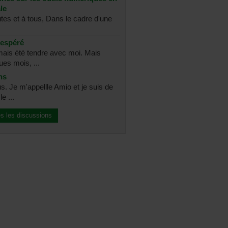
le
utes et à tous, Dans le cadre d'une
sespéré
amais été tendre avec moi. Mais
ues mois, ...
ns
s. Je m'appellle Amio et je suis de
e ...
es les discussions