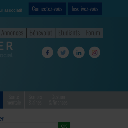
Connectez-vous
Inscrivez-vous
ur associatif
Annonces
Bénévolat
Etudiants
Forum
Santé
Seniors
Gestion
mentale
& aînés
& finances
er