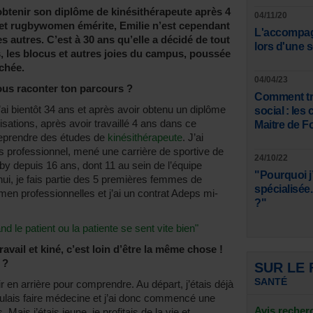
btenir son diplôme de kinésithérapeute après 4
04/11/20
 et rugbywomen émérite, Emilie n’est cependant
L'accompag
 autres. C’est à 30 ans qu’elle a décidé de tout
lors d'une 
s, les blocus et autres joies du campus, poussée
âchée.
04/04/23
nous raconter ton parcours ?
Comment tro
’ai bientôt 34 ans et après avoir obtenu un diplôme
social : le
sations, après avoir travaillé 4 ans dans ce
Maitre de F
 reprendre des études de
kinésithérapeute
. J’ai
s professionnel, mené une carrière de sportive de
24/10/22
gby depuis 16 ans, dont 11 au sein de l’équipe
"Pourquoi j’
hui, je fais partie des 5 premières femmes de
spécialisée..
 professionnelles et j’ai un contrat Adeps mi-
?"
and le patient ou la patiente se sent vite bien"
vail et kiné, c’est loin d’être la même chose !
 ?
SUR LE
SANTÉ
ir en arrière pour comprendre. Au départ, j’étais déjà
oulais faire médecine et j’ai donc commencé une
Avis recher
ais j’étais jeune, je profitais de la vie et