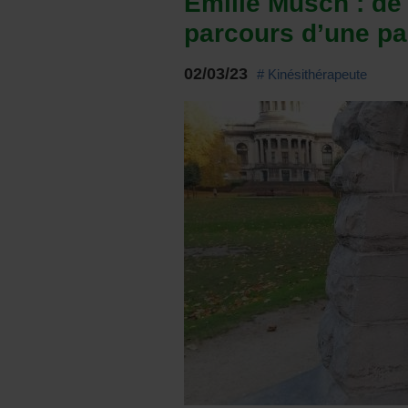
Emilie Musch : de
parcours d’une p
02/03/23
# Kinésithérapeute