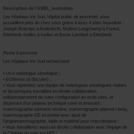
Description de l’ASBL, institution
Les Hôpitaux Iris Sud, hôpital public de proximité, vous
accueillent près de chez vous grâce à leurs 4 sites bruxellois :
Joseph Bracops à Anderlecht, Molière Longchamp à Forest,
Etterbeek-Ixelles à Ixelles et Baron Lambert à Etterbeek.
Poste à pourvoir
Les Hôpitaux Iris Sud recherchent
• Un.e radiologue sénologue ;
• 6/10èmes (à discuter) ;
• Vous rejoindrez une équipe de radiologues sénologues stables
et dynamiques travaillant en étroite collaboration,
indépendamment de notre configuration en multi-sites, et
disposant d’un plateau technique varié et innovant :
mammographe siemens revolve, mammographe plamed clarity,
mammographe GE essential avec ajout de
l’angiomammographie, table et matériel pour macrobiopsie ;
• Vous travaillerez aussi en étroite collaboration avec l’équipe de
la Clinique du sein sur HIS ;