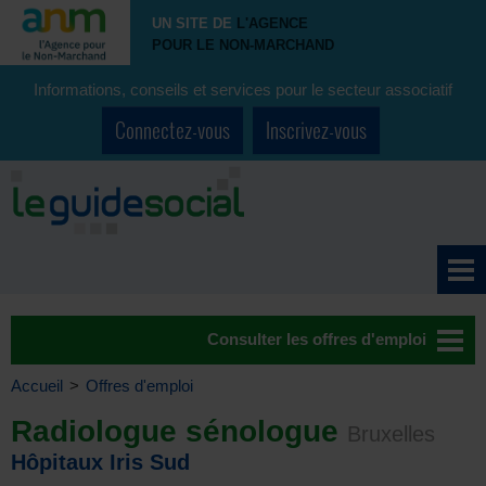
UN SITE DE
L'AGENCE
POUR LE NON-MARCHAND
Informations, conseils et services pour le secteur associatif
Connectez-vous
Inscrivez-vous
Consulter les offres d'emploi
Accueil
>
Offres d'emploi
Radiologue sénologue
Bruxelles
Hôpitaux Iris Sud