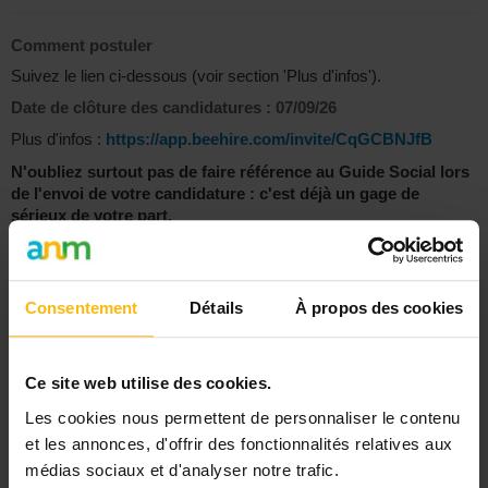
Comment postuler
Suivez le lien ci-dessous (voir section 'Plus d'infos').
Date de clôture des candidatures :
07/09/26
Plus d'infos :
https://app.beehire.com/invite/CqGCBNJfB
N'oubliez surtout pas de faire référence au Guide Social lors
de l'envoi de votre candidature : c'est déjà un gage de
sérieux de votre part.
(publié le
27/11/25
)
Consentement
Détails
À propos des cookies
Imprimer cette annonce
Employeur
Ce site web utilise des cookies.
Hôpitaux Iris Sud
Les cookies nous permettent de personnaliser le contenu
et les annonces, d'offrir des fonctionnalités relatives aux
médias sociaux et d'analyser notre trafic.