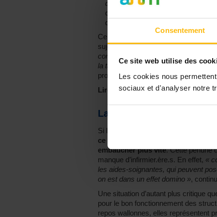
d’éléments dignes de confiance »
, 
commission rende son avis. Cet enr
d’être supprimé.
Consentement
Ce n’est pas la première fois que les f
sujet. Un courrier similaire avait déjà
comme le problème n’a pas été résolu,
Ce site web utilise des cook
la table »
, raconte Jean-Marc Rombeau
procédure
« digne du 21ème siècle »
.
Les cookies nous permettent d
sociaux et d'analyser notre tr
Lire aussi :
"Les résidents pourraient
La pénurie des aides-soi
Si la réglementation et le délai de 45 
ce sont les difficultés à recruter le
embaucher plus vite
. Cette pénurie 
manque d’infirmier.ère.s. En effet,
« c
les aides-soignantes, qui peuvent po
on est dans un effet domino »
, continu
Une situation d’autant plus critique 
pour le bon fonctionnement des struct
repos wallonnes, elles représentent 