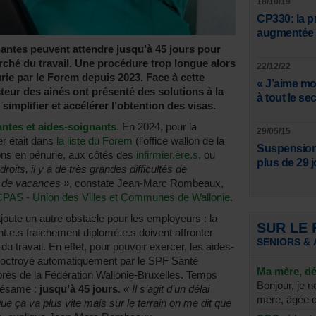
18/10/19
CP330: la p
augmentée 
nantes peuvent attendre jusqu’à 45 jours pour
arché du travail. Une procédure trop longue alors
22/12/22
rie par le Forem depuis 2023. Face à cette
« J’aime mo
cteur des ainés ont présenté des solutions à la
à tout le s
implifier et accélérer l’obtention des visas.
antes et aides-soignants
. En 2024, pour la
29/05/15
r était dans
la liste du Forem
(l’office wallon de la
Suspension 
ions en pénurie, aux côtés des
infirmier.ère.s
, ou
plus de 29 j
roits, il y a de très grandes difficultés de
s de vacances »
, constate Jean-Marc Rombeaux,
CPAS - Union des Villes et Communes de Wallonie
.
ajoute un autre obstacle pour les employeurs : la
SUR LE
t.e.s fraichement diplomé.e.s doivent affronter
SENIORS & 
u travail. En effet, pour pouvoir exercer, les aides-
 octroyé automatiquement par le SPF Santé
Ma mère, dé
près de la Fédération Wallonie-Bruxelles. Temps
Bonjour, je n
 sésame :
jusqu’à 45 jours
.
« Il s’agit d’un délai
mère, âgée d
 ça va plus vite mais sur le terrain on me dit que