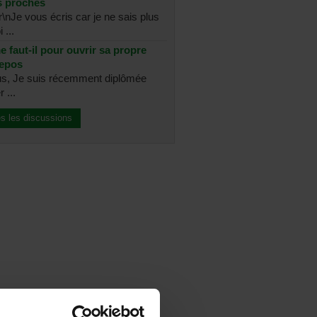
s proches
\r\nJe vous écris car je ne sais plus
 ...
 faut-il pour ouvrir sa propre
repos
us, Je suis récemment diplômée
 ...
es les discussions