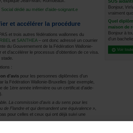
»
, explique Jean-Marc Rombeaux.
SOS aidant
Bonjour, \r\n
Social dédié au métier d’aide-soignant.e
vraiment quoi
Quel diplôme
ier et accélérer la procédure
maison de 
Bonjour à to
AS et trois autres fédérations wallonnes du
d'un bachelier
RBEL
et
SANTHEA
– ont donc adressé un courrier
ente du Gouvernement de la Fédération Wallonie-
Voir tout
 et d’accélérer le processus d’obtention de ce visa.
 stade.
tions :
on d’avis
pour les personnes diplômées d’un
 la Fédération Wallonie-Bruxelles (par exemple,
e de 1ère année infirmière ou un certificat d’aide-
).
enable. La commission d’avis a du sens pour les
 ou de Flandre et qui demandent une équivalence »
,
 pour celles et ceux qui ont déjà suivi une
me d’enregistrement provisoire
–
« sur la base