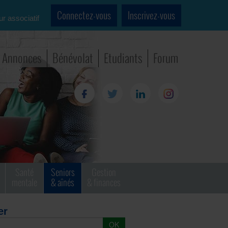
Connectez-vous
Inscrivez-vous
ur associatif
Annonces
Bénévolat
Etudiants
Forum
Santé
Seniors
Gestion
mentale
& aînés
& finances
er