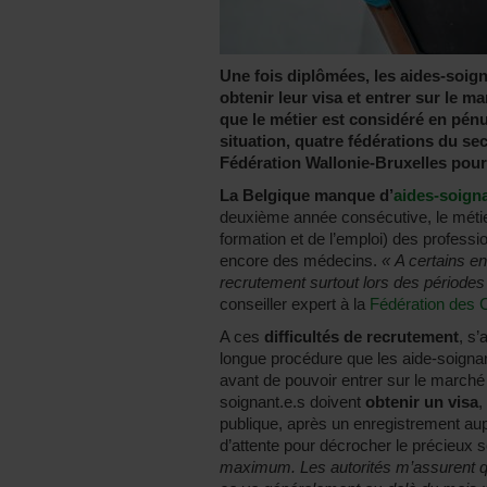
Une fois diplômées, les aides-soig
obtenir leur visa et entrer sur le m
que le métier est considéré en pénu
situation, quatre fédérations du se
Fédération Wallonie-Bruxelles pour s
La Belgique manque d’
aides-soign
deuxième année consécutive, le métie
formation et de l’emploi) des profess
encore des médecins.
« A certains end
recrutement surtout lors des période
conseiller expert à la
Fédération des 
A ces
difficultés de recrutement
, s’
longue procédure que les aide-soignan
avant de pouvoir entrer sur le marché d
soignant.e.s doivent
obtenir un visa
,
publique, après un enregistrement au
d’attente pour décrocher le précieux
maximum. Les autorités m’assurent que