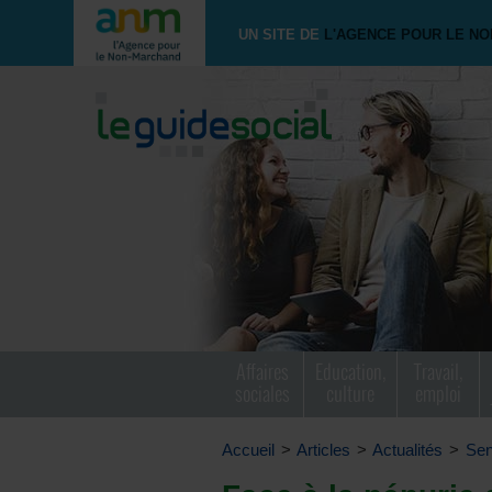
UN SITE DE
L'AGENCE POUR LE N
Affaires
Education,
Travail,
sociales
culture
emploi
Accueil
>
Articles
>
Actualités
>
Sen