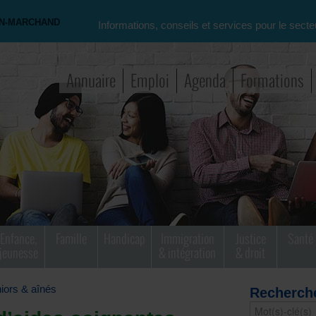
ON-MARCHAND
Informations, conseils et services pour le secte
Annuaire
Emploi
Agenda
Formations
Enfance,
Famille
Handicap
Immigration
Justice
Santé
jeunesse
& intégration
& droit
iors & aînés
Recherch