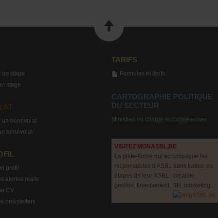
TARIFS
 un stage
Formules et tarifs
un stage
CARTOGRAPHIE POLITIQUE
DU SECTEUR
LAT
Ministres en charge et compétences
 un bénévolat
un bénévolat
VISITEZ MONASBL.BE
OFIL
La plate-forme qui accompagne les
responsables d’ASBL dans toutes les
n profil
étapes de leur ASBL : création,
s alertes mails
gestion, financement, RH, marketing...
on CV
s newsletters