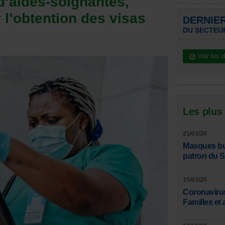
d’aides-soignantes,
r l’obtention des visas
DERNIE
DU SECTEUR
Voir les 
Les plus
21/03/20
Masques bucc
patron du 
15/03/20
Coronavirus
Familles et 