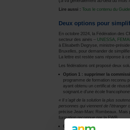
ça va généralement au-delà du mois 
Lire aussi :
Tous le contenu du Guide 
Deux options pour simplif
En octobre 2024, la Fédération des CP
secteur des ainés –
UNESSA
,
FEMA
à Elisabeth Degryse, ministre-présid
Bruxelles, pour demander de simplifier
La lettre est restée sans réponse à ce
Les fédérations ont proposé deux solu
Option 1 :
supprimer la commissi
programme de formation reconnu par
ayant obtenu un certificat de réussit
soignant.e d’une école francophone
« Il s’agit de la solution la plus sout
personnes qui viennent de l’étranger
précise Jean-Marc Rombeaux. Mais pas
formation reconnue par la FWB.
Option 2 :
mettre en place
une for