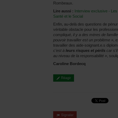
Rombeaux.
Lire aussi :
Interview exclusive - Les
Santé et le Social
Enfin, au-delà des questions de pénurie
véritable obstacle pour les professionn
compliqué, il y a des mères de famille 
pouvoir travailler est un problème »
, e
travailler des aide-soignant.e.s diplom
c’est à
leurs risques et périls
car s’i
au niveau de la responsabilité »
, souli
Caroline Bordecq
Réagir
Signaler