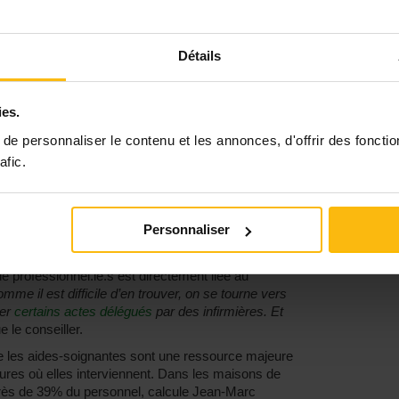
précise le conseiller – en attendant que la
egistrement provisoire existait déjà en 2006, avant
Détails
édérations du secteur interpellent les autorités à ce
 été envoyé à la législature précédente.
« Mais
 j’ai proposé aux collègues de remettre le sujet sur
ies.
x, qui presse pour la mise en place d’une
e personnaliser le contenu et les annonces, d'offrir des fonctio
afic.
 être nos papas et nos mamans "
gnantes, un effet domino
Personnaliser
jours ne datent pas d’hier, ce qui change aujourd’hui
s aide-soignant.e.s et la nécessité de pouvoir
de professionnel.le.s est directement liée au
omme il est difficile d’en trouver, on se tourne vers
ser
certains actes délégués
par des infirmières. Et
e le conseiller.
que les aides-soignantes sont une ressource majeure
ures où elles interviennent. Dans les maisons de
près de 39% du personnel, calcule Jean-Marc