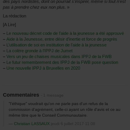
des pays nordistes, dont on pourrait s’inspirer, même si tout n’est
pas à prendre chez eux non plus.
»
La rédaction
[A Lire]
–
Le nouveau décret code de l’aide à la jeunesse a été approuvé
–
Aide à la Jeunesse, entre désir d’inertie et force de progrès
–
L’utilisation de soi en institution de l’aide à la jeunesse
–
La colère gronde à l’IPPJ de Jumet
–
Vers un jeu de chaises musicales dans IPPJ de la FWB
–
Le futur remembrement des IPPJ de la FWB pose question
–
Une nouvelle IPPJ à Bruxelles en 2020
Commentaires
- 1 message
"l'éthique" voudrait qu'on ne parle pas d'un refus de la
commission d'agrément, celle-ci ayant un rôle d'avis et ce au
même titre que le Conseil Communautaire.
Christian LASSAUX
jeudi 6 juillet 2017 11:08