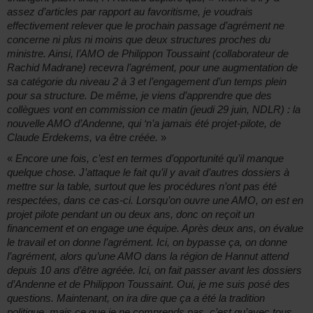
assez d’articles par rapport au favoritisme, je voudrais
effectivement relever que le prochain passage d’agrément ne
concerne ni plus ni moins que deux structures proches du
ministre. Ainsi, l’AMO de Philippon Toussaint (collaborateur de
Rachid Madrane) recevra l’agrément, pour une augmentation de
sa catégorie du niveau 2 à 3 et l’engagement d’un temps plein
pour sa structure. De même, je viens d’apprendre que des
collègues vont en commission ce matin (jeudi 29 juin, NDLR) : la
nouvelle AMO d’Andenne, qui ‘n’a jamais été projet-pilote, de
Claude Erdekems, va être créée.
»
«
Encore une fois, c’est en termes d’opportunité qu’il manque
quelque chose. J’attaque le fait qu’il y avait d’autres dossiers à
mettre sur la table, surtout que les procédures n’ont pas été
respectées, dans ce cas-ci. Lorsqu’on ouvre une AMO, on est en
projet pilote pendant un ou deux ans, donc on reçoit un
financement et on engage une équipe. Après deux ans, on évalue
le travail et on donne l’agrément. Ici, on bypasse ça, on donne
l’agrément, alors qu’une AMO dans la région de Hannut attend
depuis 10 ans d’être agréée. Ici, on fait passer avant les dossiers
d’Andenne et de Philippon Toussaint. Oui, je me suis posé des
questions. Maintenant, on ira dire que ça a été la tradition
politique, mais ce que je ne comprends pas, c’est qu’avec tous