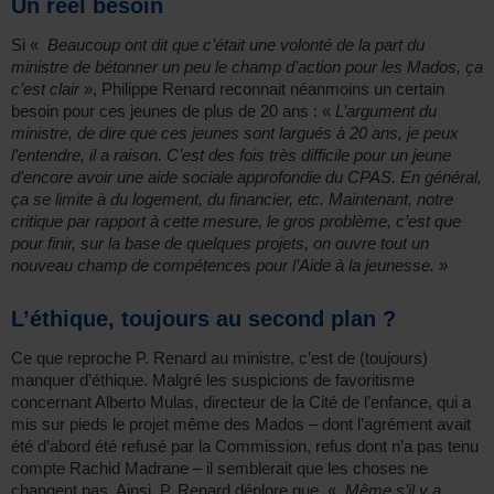
Un réel besoin
Si «
Beaucoup ont dit que c’était une volonté de la part du
ministre de bétonner un peu le champ d’action pour les Mados, ça
c’est clair
», Philippe Renard reconnait néanmoins un certain
besoin pour ces jeunes de plus de 20 ans : «
L’argument du
ministre, de dire que ces jeunes sont largués à 20 ans, je peux
l’entendre, il a raison. C’est des fois très difficile pour un jeune
d’encore avoir une aide sociale approfondie du CPAS. En général,
ça se limite à du logement, du financier, etc. Maintenant, notre
critique par rapport à cette mesure, le gros problème, c’est que
pour finir, sur la base de quelques projets, on ouvre tout un
nouveau champ de compétences pour l’Aide à la jeunesse.
»
L’éthique, toujours au second plan ?
Ce que reproche P. Renard au ministre, c’est de (toujours)
manquer d’éthique. Malgré les suspicions de favoritisme
concernant Alberto Mulas, directeur de la Cité de l’enfance, qui a
mis sur pieds le projet même des Mados – dont l’agrément avait
été d’abord été refusé par la Commission, refus dont n’a pas tenu
compte Rachid Madrane – il semblerait que les choses ne
changent pas. Ainsi, P. Renard déplore que, «
Même s’il y a