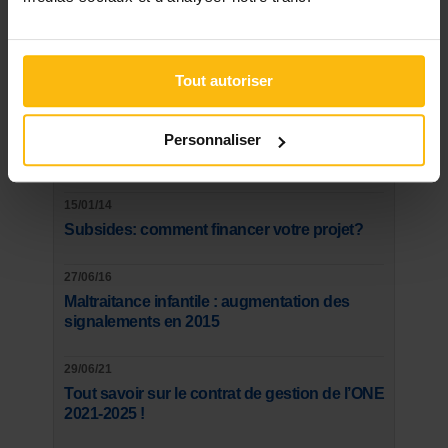
Les plus lus
Tout autoriser
21/03/20
Masques buccaux: les conseils, le tuto et le
Personnaliser
patron du SPF Santé
15/01/14
Subsides: comment financer votre projet?
27/06/16
Maltraitance infantile : augmentation des
signalements en 2015
29/06/21
Tout savoir sur le contrat de gestion de l’ONE
2021-2025 !