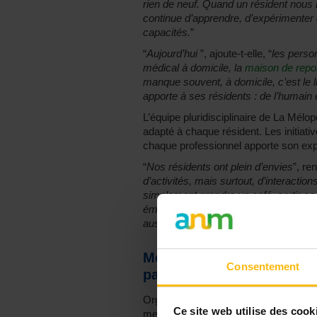
rien de neuf. Quand un résident nous rej
continue d’apprendre, d’expérimenter
capacités.
”
“
Aujourd’hui
”, ajoute-t-elle, “
les person
médical à domicile, la
maison de repo
manque souvent, à domicile, c’est le 
apporte à ses résidents : de l’humain 
L’équipe pluridisciplinaire de La Mélop
adapté à chaque résident. Les initiati
chaque professionnel apporte son expe
“
Nos résidents ont plein d’envies
”, re
d’activités, mais surtout, d’interact
simplement prendre un café, sortir s
émotionnelle ou paramédicale… Les 
aussi des périodes d’ennui et ils nou
Mettre en place un projet
Consentement
pas une mince affaire !
Organiser un voyage accessible à tou
Ce site web utilise des cook
membres du personnel seraient de la p