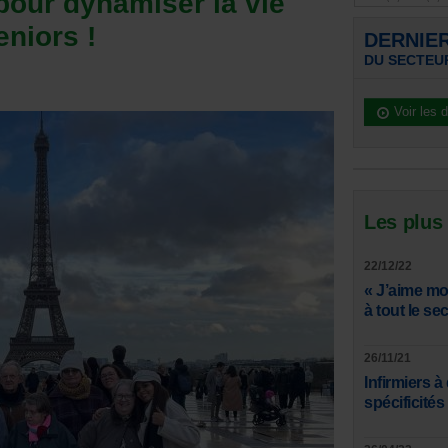
pour dynamiser la vie
eniors !
DERNIE
DU SECTEU
Voir les 
Les plus
22/12/22
« J’aime mo
à tout le s
26/11/21
Infirmiers à
spécificités