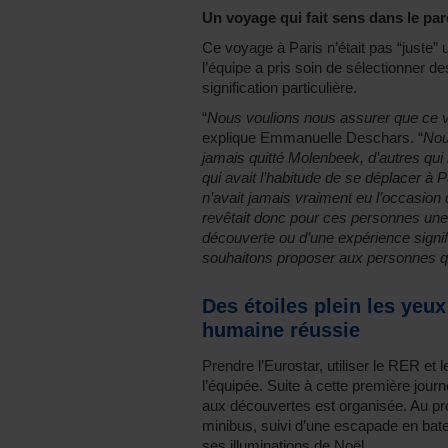
Un voyage qui fait sens dans le par
Ce voyage à Paris n’était pas “juste” u
l’équipe a pris soin de sélectionner de
signification particulière.
“
Nous voulions nous assurer que ce vo
explique Emmanuelle Deschars. “
Nou
jamais quitté Molenbeek, d’autres qui
qui avait l’habitude de se déplacer à P
n’avait jamais vraiment eu l’occasion 
revêtait donc pour ces personnes une si
découverte ou d’une expérience signif
souhaitons proposer aux personnes qu
Des étoiles plein les yeu
humaine réussie
Prendre l’Eurostar, utiliser le RER et 
l’équipée. Suite à cette première jo
aux découvertes est organisée. Au pr
minibus, suivi d’une escapade en bate
ses illuminations de Noël.