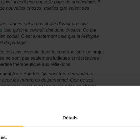
oint, il écrit une nouvelle page de son histoire. Il
 de nouvelles choses, quelles que soient ses
nes âgées ont la possibilité d’avoir un suivi
s
telle qu’on la connaît doit donc évoluer. Ce qui
lien social. C’est exactement cela que la Mélopée
et du partage.
”
ée est ainsi investie dans la construction d’un projet
ves ne sont pas seulement ludiques et récréatives :
rtise thérapeutique aux réflexions.
nchérit Alice Burcklé, “
ils sont très demandeurs
ions avec les membres du personnel. Que ce soit
e promener, mais aussi pour une prise en charge
périodes plus calmes, comme les week-ends, sont
s le partagent. Nous proposons donc des solutions.
”
 de voyage en maison de repos :
Détails
s financièrement, s’assurer que suffisamment de
ies.
artie... Pour les équipes de La Mélopée, ce city