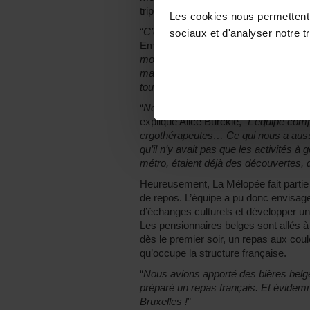
trip parisien est un projet d’envergure.
Les cookies nous permettent d
“
C’est la première fois que nous orga
sociaux et d'analyser notre tr
Emmanuelle Deschars, “
L’organisatio
mois. Nous devions à la fois assumer 
mais également nous assurer que la p
tout en inscrivant ce voyage dans un 
“
Nous étions 7 encadrants à accompa
explique Alice Burcklé, “
L’équipe comp
ergothérapeutes… Ce qui nous a aussi
qu’il n’y avait pas que les activités à
métro, étaient déjà des découvertes, d
Heureusement, La Mélopée fait parti
de repos. L’équipe a pu donc envisag
d’échanges culturels et développer un
Les pensionnaires belges sont allés à 
dès le premier soir, un repas aux coul
qu’occupe la structure française.
“
Nous avions apporté des bières belg
préparé un repas français. Et évidemm
Bruxelles !
”