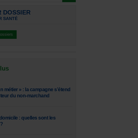
R DOSSIER
R SANTÉ
dossiers
 lus
n métier » : la campagne s’étend
ecteur du non-marchand
 domicile : quelles sont les
 ?