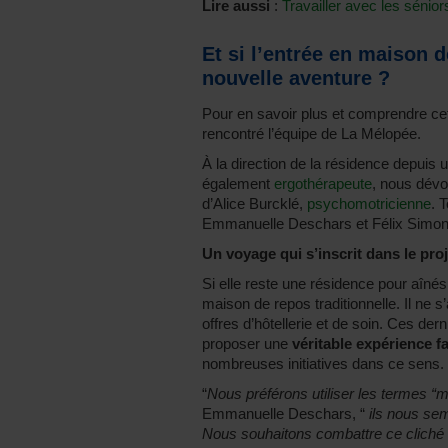
Lire aussi
:
Travailler avec les sénior
Et si l’entrée en maison d
nouvelle aventure ?
Pour en savoir plus et comprendre c
rencontré l’équipe de La Mélopée.
À la direction de la résidence depui
également
ergothérapeute
, nous dévo
d’Alice Burcklé,
psychomotricienne
. 
Emmanuelle Deschars et Félix Simon,
Un voyage qui s’inscrit dans le pro
Si elle reste une résidence pour aîné
maison de repos traditionnelle. Il ne s
offres d’hôtellerie et de soin. Ces de
proposer une
véritable expérience f
nombreuses initiatives dans ce sens.
“
Nous préférons utiliser les termes “
Emmanuelle Deschars, “
ils nous se
Nous souhaitons combattre ce cliché d’