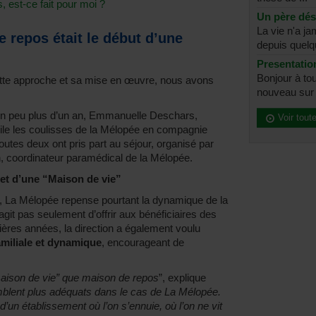
s, est-ce fait pour moi ?
Un père dé
La vie n'a j
e repos était le début d’une
depuis quelq
Presentatio
Bonjour à tou
ette approche et sa mise en œuvre, nous avons
nouveau sur l
s un peu plus d’un an, Emmanuelle Deschars,
Voir tout
ile les coulisses de la Mélopée en compagnie
Toutes deux ont pris part au séjour, organisé par
 coordinateur paramédical de la Mélopée.
jet d’une “Maison de vie”
s, La Mélopée repense pourtant la dynamique de la
’agit pas seulement d’offrir aux bénéficiaires des
rnières années, la direction a également voulu
amiliale et dynamique
, encourageant de
maison de vie” que maison de repos
”, explique
mblent plus adéquats dans le cas de La Mélopée.
un établissement où l’on s’ennuie, où l’on ne vit