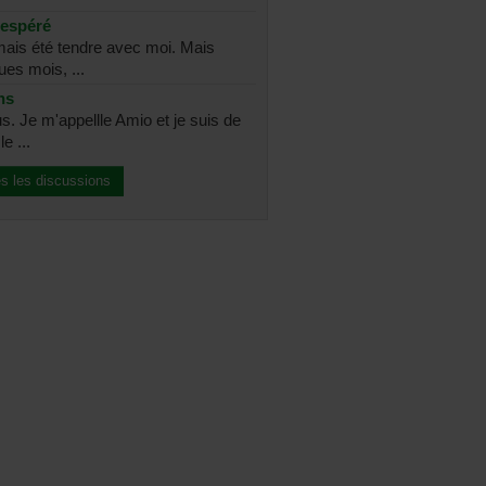
sespéré
amais été tendre avec moi. Mais
ues mois, ...
ns
s. Je m'appellle Amio et je suis de
e ...
es les discussions