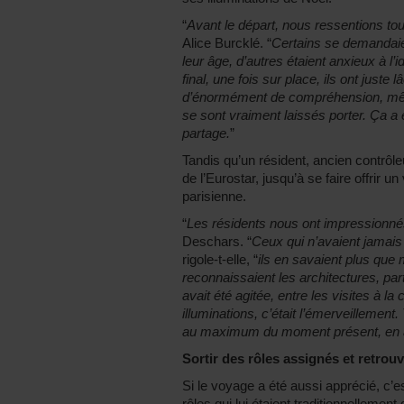
“
Avant le départ, nous ressentions tou
Alice Burcklé. “
Certains se demandaien
leur âge, d’autres étaient anxieux à l’
final, une fois sur place, ils ont juste
d’énormément de compréhension, même 
se sont vraiment laissés porter. Ça a
partage.
”
Tandis qu’un résident, ancien contrôl
de l’Eurostar, jusqu’à se faire offrir u
parisienne.
“
Les résidents nous ont impressionnés
Deschars. “
Ceux qui n’avaient jamais 
rigole-t-elle, “
ils en savaient plus que m
reconnaissaient les architectures, pa
avait été agitée, entre les visites à la 
illuminations, c’était l’émerveillement.
au maximum du moment présent, en av
Sortir des rôles assignés et retr
Si le voyage a été aussi apprécié, c’e
rôles qui lui étaient traditionnellement