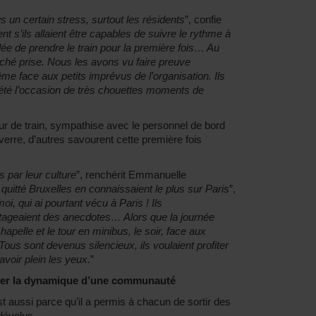
s un certain stress, surtout les résidents
”, confie
t s’ils allaient être capables de suivre le rythme à
idée de prendre le train pour la première fois… Au
 lâché prise. Nous les avons vu faire preuve
face aux petits imprévus de l’organisation. Ils
 été l’occasion de très chouettes moments de
eur de train, sympathise avec le personnel de bord
n verre, d’autres savourent cette première fois
 par leur culture
”, renchérit Emmanuelle
quitté Bruxelles en connaissaient le plus sur Paris
”,
oi, qui ai pourtant vécu à Paris ! Ils
rtageaient des anecdotes… Alors que la journée
chapelle et le tour en minibus, le soir, face aux
 Tous sont devenus silencieux, ils voulaient profiter
oir plein les yeux.
”
ouver la dynamique d’une communauté
st aussi parce qu’il a permis à chacun de sortir des
 dévolus.