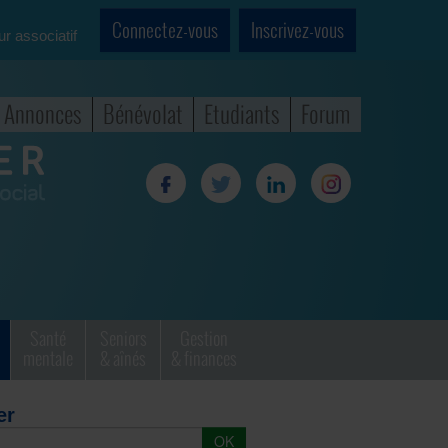
Connectez-vous
Inscrivez-vous
ur associatif
Annonces
Bénévolat
Etudiants
Forum
Santé
Seniors
Gestion
mentale
& aînés
& finances
er