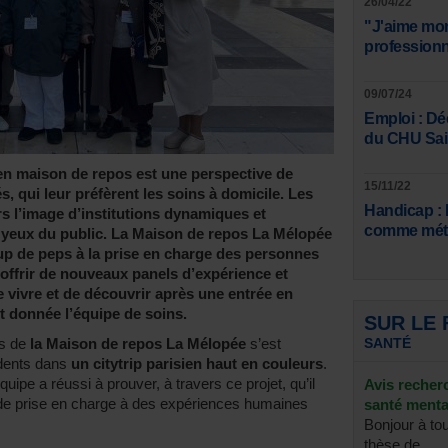
26/04/22
"J'aime mon
professionne
09/07/24
Emploi : D
du CHU Sain
 en maison de repos est une perspective de
15/11/22
, qui leur préfèrent les soins à domicile. Les
Handicap : E
s l’image d’institutions dynamiques et
comme méti
x yeux du public. La Maison de repos La Mélopée
up de peps à la prise en charge des personnes
, offrir de nouveaux panels d’expérience et
e vivre et de découvrir après une entrée en
st donnée l’équipe de soins.
SUR LE
ns de
la Maison de repos La Mélopée
s’est
SANTÉ
dents dans
un citytrip parisien haut en couleurs
.
équipe a réussi à prouver, à travers ce projet, qu’il
Avis recher
té de prise en charge à des expériences humaines
santé menta
Bonjour à to
thèse de ...